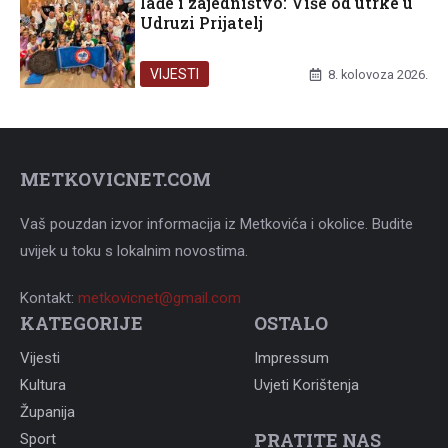
lađe i zajedništvo: Više od utrke u
Udruzi Prijatelj
VIJESTI
8. kolovoza 2026.
METKOVICNET.COM
Vaš pouzdan izvor informacija iz Metkovića i okolice. Budite
uvijek u toku s lokalnim novostima.
Kontakt:
metkovicnet@gmail.com
KATEGORIJE
OSTALO
Vijesti
Impressum
Kultura
Uvjeti Korištenja
Županija
PRATITE NAS
Sport