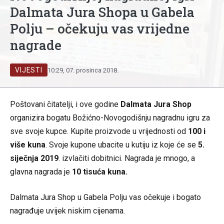
Dalmata Jura Shopa u Gabela
Polju – očekuju vas vrijedne
nagrade
VIJESTI
10:29, 07. prosinca 2018.
Poštovani čitatelji, i ove godine
Dalmata Jura Shop
organizira bogatu Božićno-Novogodišnju nagradnu igru za
sve svoje kupce. Kupite proizvode u vrijednosti od
100 i
više kuna
. Svoje kupone ubacite u kutiju iz koje će se
5.
siječnja 2019
. izvlačiti dobitnici. Nagrada je mnogo, a
glavna nagrada je
10 tisuća kuna.
Dalmata Jura Shop u Gabela Polju vas očekuje i bogato
nagrađuje uvijek niskim cijenama.