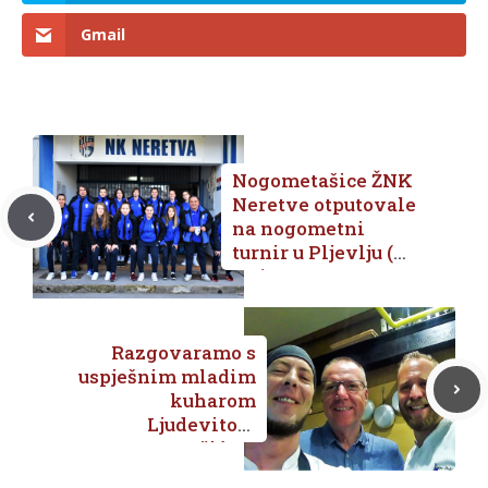
Gmail
Nogometašice ŽNK
Neretve otputovale
na nogometni
turnir u Pljevlju (
CG )
Razgovaramo s
uspješnim mladim
kuharom
Ljudevitom
Brečićem