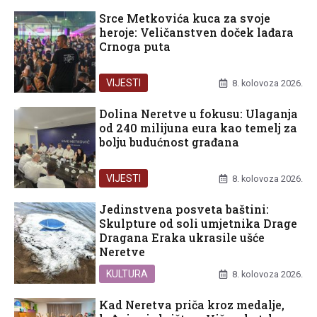
Srce Metkovića kuca za svoje
heroje: Veličanstven doček lađara
Crnoga puta
VIJESTI
8. kolovoza 2026.
Dolina Neretve u fokusu: Ulaganja
od 240 milijuna eura kao temelj za
bolju budućnost građana
VIJESTI
8. kolovoza 2026.
Jedinstvena posveta baštini:
Skulpture od soli umjetnika Drage
Dragana Eraka ukrasile ušće
Neretve
KULTURA
8. kolovoza 2026.
Kad Neretva priča kroz medalje,