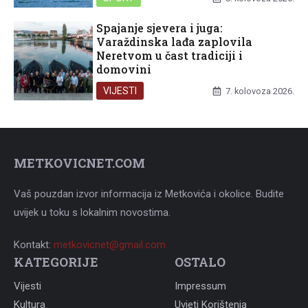
Spajanje sjevera i juga:
Varaždinska lađa zaplovila
Neretvom u čast tradiciji i
domovini
VIJESTI
7. kolovoza 2026.
METKOVICNET.COM
Vaš pouzdan izvor informacija iz Metkovića i okolice. Budite
uvijek u toku s lokalnim novostima.
Kontakt:
metkovicnet@gmail.com
KATEGORIJE
OSTALO
Vijesti
Impressum
Kultura
Uvjeti Korištenja