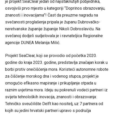
je projekt SeaClear jedan od najistaknutijih pobjednika,
osvojivši prvo mjesto u kategoriji “Doprinos obrazovanju,
znanosti i inovacijama”! Čast da preuzme nagradu na
svečanosti proglašenja pripala je županu Dubrovačko-
neretvanske županije županije Nikoli Dobroslaviću. Na
svečanoj dodjeli sudjelovala je i ravnateljica Regionalne
agencije DUNEA Melanija Milić.
Projekt SeaClear, koji se provodio od početka 2020.
godine do kraja 2023. godine, predstavlja značajan korak u
borbi protiv onečišćenja mora. Koristeći autonomne robote
za čišćenje morskog dna i vodenog stupca, projekt je
omogućio efikasno mapiranje i prikupljanje otpada u
raznim uvjetima mora. Ideju su pokrenuli vodeći partneri iz
svijeta tehnoloških inovacija, znanosti i obrazovanja:
Tehničko sveučilište Delft kao nositelj, uz 7 partnera od
kojih su jedini hrvatski partneri upravo s područja