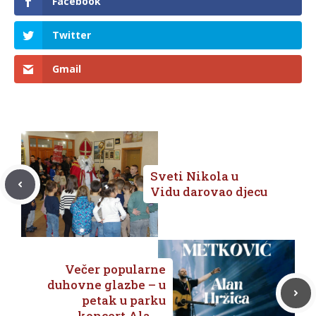
Facebook
Twitter
Gmail
Sveti Nikola u
Vidu darovao djecu
Večer popularne
duhovne glazbe – u
petak u parku
koncert Alana