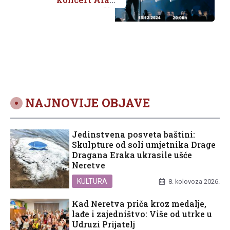
Hržice
NAJNOVIJE OBJAVE
Jedinstvena posveta baštini:
Skulpture od soli umjetnika Drage
Dragana Eraka ukrasile ušće
Neretve
KULTURA
8. kolovoza 2026.
Kad Neretva priča kroz medalje,
lađe i zajedništvo: Više od utrke u
Udruzi Prijatelj