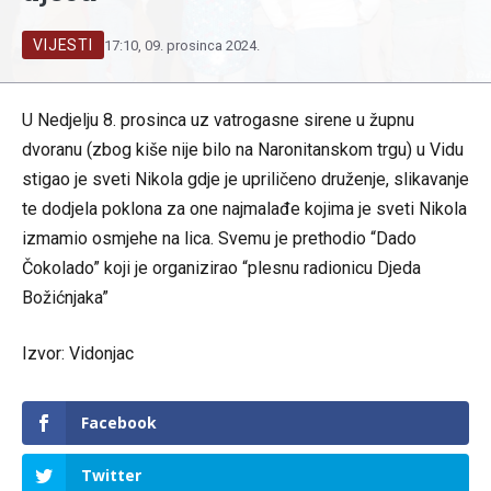
VIJESTI
17:10, 09. prosinca 2024.
U Nedjelju 8. prosinca uz vatrogasne sirene u župnu
dvoranu (zbog kiše nije bilo na Naronitanskom trgu) u Vidu
stigao je sveti Nikola gdje je upriličeno druženje, slikavanje
te dodjela poklona za one najmalađe kojima je sveti Nikola
izmamio osmjehe na lica. Svemu je prethodio “Dado
Čokolado” koji je organizirao “plesnu radionicu Djeda
Božićnjaka”
Izvor: Vidonjac
Facebook
Twitter