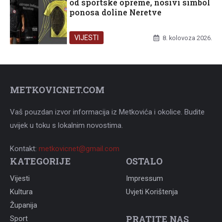
od sportske opreme, nosivi simbol
ponosa doline Neretve
VIJESTI
8. kolovoza 2026.
METKOVICNET.COM
Vaš pouzdan izvor informacija iz Metkovića i okolice. Budite
uvijek u toku s lokalnim novostima.
Kontakt:
metkovicnet@gmail.com
KATEGORIJE
OSTALO
Vijesti
Impressum
Kultura
Uvjeti Korištenja
Županija
PRATITE NAS
Sport