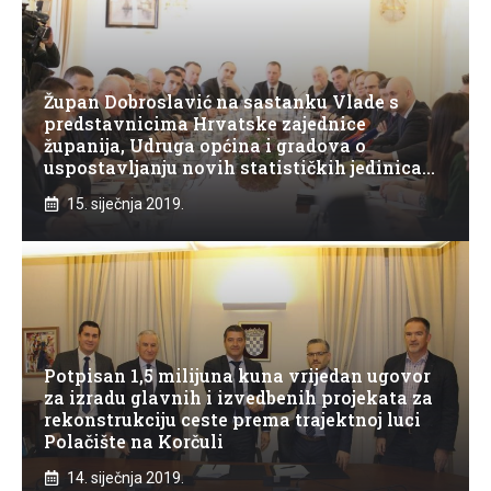
Župan Dobroslavić na sastanku Vlade s
predstavnicima Hrvatske zajednice
županija, Udruga općina i gradova o
uspostavljanju novih statističkih jedinica
NUTS 2
15. siječnja 2019.
Potpisan 1,5 milijuna kuna vrijedan ugovor
za izradu glavnih i izvedbenih projekata za
rekonstrukciju ceste prema trajektnoj luci
Polačište na Korčuli
14. siječnja 2019.