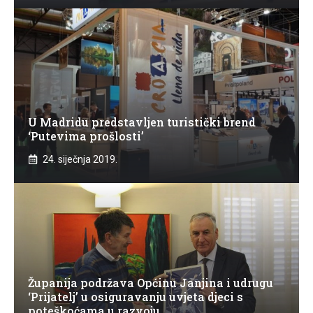
U Madridu predstavljen turistički brend
‘Putevima prošlosti’
24. siječnja 2019.
Županija podržava Općinu Janjina i udrugu
‘Prijatelj’ u osiguravanju uvjeta djeci s
poteškoćama u razvoju