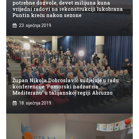
potrebne dozvole, devet milijuna kuna
vrijedni radovi na rekonstrukciji lukobrana
Puntin kreću nakon sezone
23. siječnja 2019.
Župan Nikola Dobroslavić sudjeluje u radu
konferencije ‘Pomorski nadzor na
Mediteranu’ u talijanskoj regiji Abruzzo
18. siječnja 2019.