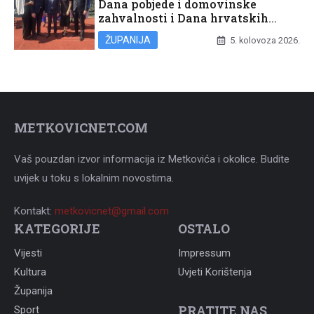
Dana pobjede i domovinske
zahvalnosti i Dana hrvatskih
branitelja
ŽUPANIJA
5. kolovoza 2026.
METKOVICNET.COM
Vaš pouzdan izvor informacija iz Metkovića i okolice. Budite
uvijek u toku s lokalnim novostima.
Kontakt:
metkovicnet@gmail.com
KATEGORIJE
OSTALO
Vijesti
Impressum
Kultura
Uvjeti Korištenja
Županija
PRATITE NAS
Sport