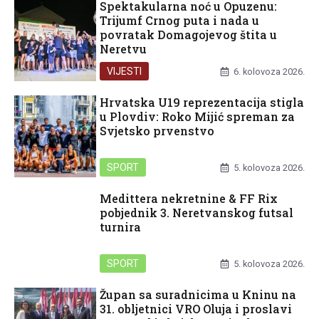
Spektakularna noć u Opuzenu:
Trijumf Crnog puta i nada u
povratak Domagojevog štita u
Neretvu
VIJESTI
6. kolovoza 2026.
Hrvatska U19 reprezentacija stigla
u Plovdiv: Roko Mijić spreman za
Svjetsko prvenstvo
SPORT
5. kolovoza 2026.
Medittera nekretnine & FF Rix
pobjednik 3. Neretvanskog futsal
turnira
SPORT
5. kolovoza 2026.
Župan sa suradnicima u Kninu na
31. obljetnici VRO Oluja i proslavi