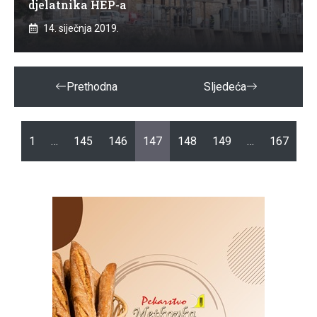
djelatnika HEP-a
14. siječnja 2019.
Prethodna
Sljedeća
1
…
145
146
147
148
149
…
167