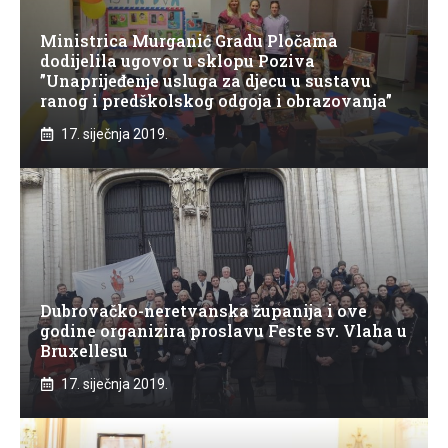
Ministrica Murganić Gradu Pločama
dodijelila ugovor u sklopu Poziva
”Unaprijeđenje usluga za djecu u sustavu
ranog i predškolskog odgoja i obrazovanja”
17. siječnja 2019.
Dubrovačko-neretvanska županija i ove
godine organizira proslavu Feste sv. Vlaha u
Bruxellesu
17. siječnja 2019.