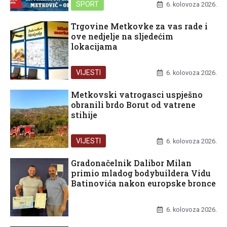
SPORT
6. kolovoza 2026.
Trgovine Metkovke za vas rade i
ove nedjelje na sljedećim
lokacijama
VIJESTI
6. kolovoza 2026.
Metkovski vatrogasci uspješno
obranili brdo Borut od vatrene
stihije
VIJESTI
6. kolovoza 2026.
Gradonačelnik Dalibor Milan
primio mladog bodybuildera Vidu
Batinovića nakon europske bronce
UNCATEGORIZED
6. kolovoza 2026.