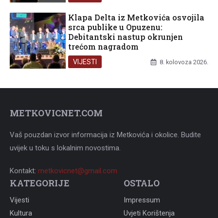
Klapa Delta iz Metkovića osvojila
srca publike u Opuzenu:
Debitantski nastup okrunjen
trećom nagradom
VIJESTI
8. kolovoza 2026.
METKOVICNET.COM
Vaš pouzdan izvor informacija iz Metkovića i okolice. Budite
uvijek u toku s lokalnim novostima.
Kontakt:
metkovicnet@gmail.com
KATEGORIJE
OSTALO
Vijesti
Impressum
Kultura
Uvjeti Korištenja