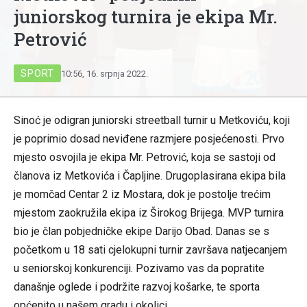
juniorskog turnira je ekipa Mr.
Petrović
SPORT
10:56, 16. srpnja 2022.
Sinoć je odigran juniorski streetball turnir u Metkoviću, koji
je poprimio dosad neviđene razmjere posjećenosti. Prvo
mjesto osvojila je ekipa Mr. Petrović, koja se sastoji od
članova iz Metkovića i Čapljine. Drugoplasirana ekipa bila
je momčad Centar 2 iz Mostara, dok je postolje trećim
mjestom zaokružila ekipa iz Širokog Brijega. MVP turnira
bio je član pobjedničke ekipe Darijo Obad. Danas se s
početkom u 18 sati cjelokupni turnir završava natjecanjem
u seniorskoj konkurenciji. Pozivamo vas da popratite
današnje oglede i podržite razvoj košarke, te sporta
općenito u našem gradu i okolici.