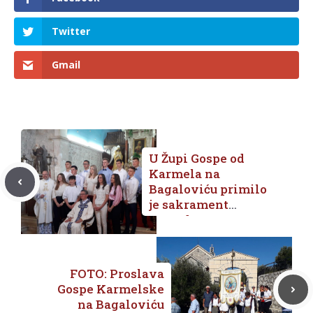
Twitter
Gmail
U Župi Gospe od
Karmela na
Bagaloviću primilo
je sakrament
potvrde 12
krizmanika
FOTO: Proslava
Gospe Karmelske
na Bagaloviću