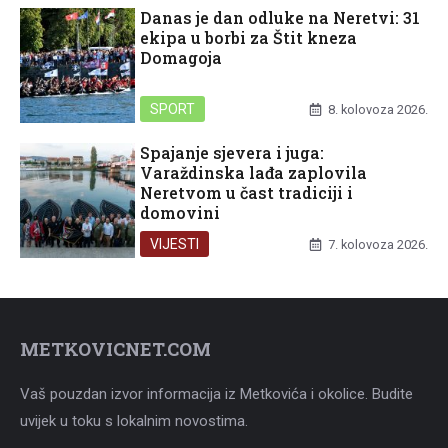
Danas je dan odluke na Neretvi: 31
ekipa u borbi za Štit kneza
Domagoja
SPORT
8. kolovoza 2026.
Spajanje sjevera i juga:
Varaždinska lađa zaplovila
Neretvom u čast tradiciji i
domovini
VIJESTI
7. kolovoza 2026.
METKOVICNET.COM
Vaš pouzdan izvor informacija iz Metkovića i okolice. Budite
uvijek u toku s lokalnim novostima.