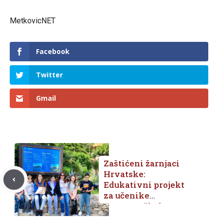
MetkovicNET
Facebook
Twitter
Gmail
Zaštićeni žarnjaci
Hrvatske:
Edukativni projekt
za učenike
Osnovne škole
Opuzen