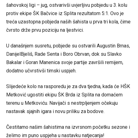
šahovskoj ligi – jug, ostvarivši uvjerljivu pobjedu u 3. kolu
protiv ekipe ŠK Bačvice iz Splita rezultatom 5:1. Ovo je
treća uzastopna pobjeda naših šahista u prva tri kola, čime
čvrsto drže prvu poziciju na ljestvici.
U današnjem susretu, pobjede su ostvarili Augustin Brnas,
DanijelBjeliš, Rade Senta i Boro Obrvan, dok su Slavko
Bakalar i Goran Manenica svoje partije završili remijem,
dodatno učvrstivši timski uspjeh.
Slijedeće kolo na rasporedu je za dva tjedna, kada će HŠK
Metković ugostiti ekipu ŠK Brda iz Splita na domaćem
terenu u Metkoviću. Navijači s nestrpljenjem očekuju
nastavak sjajnih igara i novu priliku za bodove.
Čestitamo našim šahistima na izvrsnom početku sezone i
želimo im puno uspjeha u nastavku natjecanja!