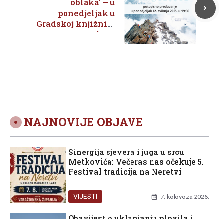
oblaka’ – u
ponedjeljak u
Gradskoj knjižnici
putopisno
predavanje Damira
Šanteka
NAJNOVIJE OBJAVE
Sinergija sjevera i juga u srcu
Metkovića: Večeras nas očekuje 5.
Festival tradicija na Neretvi
VIJESTI
7. kolovoza 2026.
Obavijest o uklanjanju plovila i