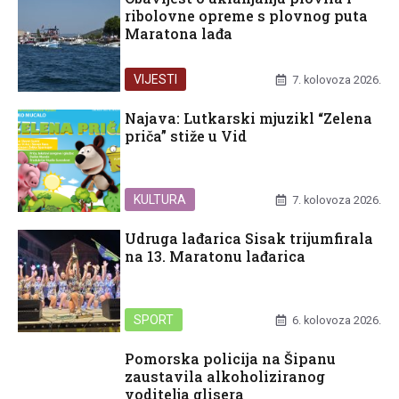
ribolovne opreme s plovnog puta
Maratona lađa
VIJESTI
7. kolovoza 2026.
Najava: Lutkarski mjuzikl “Zelena
priča” stiže u Vid
KULTURA
7. kolovoza 2026.
Udruga lađarica Sisak trijumfirala
na 13. Maratonu lađarica
SPORT
6. kolovoza 2026.
Pomorska policija na Šipanu
zaustavila alkoholiziranog
voditelja glisera