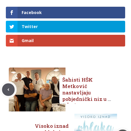
Facebook
Twitter
Gmail
Šahisti HŠK
Metković
nastavljaju
pobjednički niz u 4.
HŠL-jug
Visoko iznad