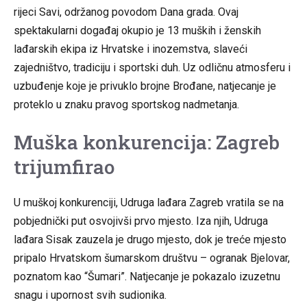
rijeci Savi, održanog povodom Dana grada. Ovaj
spektakularni događaj okupio je 13 muških i ženskih
lađarskih ekipa iz Hrvatske i inozemstva, slaveći
zajedništvo, tradiciju i sportski duh. Uz odličnu atmosferu i
uzbuđenje koje je privuklo brojne Brođane, natjecanje je
proteklo u znaku pravog sportskog nadmetanja.
Muška konkurencija: Zagreb
trijumfirao
U muškoj konkurenciji, Udruga lađara Zagreb vratila se na
pobjednički put osvojivši prvo mjesto. Iza njih, Udruga
lađara Sisak zauzela je drugo mjesto, dok je treće mjesto
pripalo Hrvatskom šumarskom društvu – ogranak Bjelovar,
poznatom kao “Šumari”. Natjecanje je pokazalo izuzetnu
snagu i upornost svih sudionika.