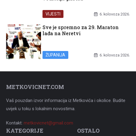
VIJESTI
6. kolovoza 2026.
Sve je spremno za 29. Maraton
lađa na Neretvi
ŽUPANIJA
6. kolovoza 2026.
METKOVICNET.COM
Vaš pouzdan izvor informacija iz Metkovića i okolice. Budite
uvijek u toku s lokalnim novostima.
Kontakt:
metkovicnet@gmail.com
KATEGORIJE
OSTALO