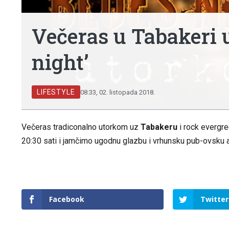
Večeras u Tabakeri 
night’
LIFESTYLE
08:33, 02. listopada 2018.
Večeras tradiconalno utorkom uz
Tabakeru
i rock evergre
20:30 sati i jamčimo ugodnu glazbu i vrhunsku pub-ovsku 
Facebook
Twitter