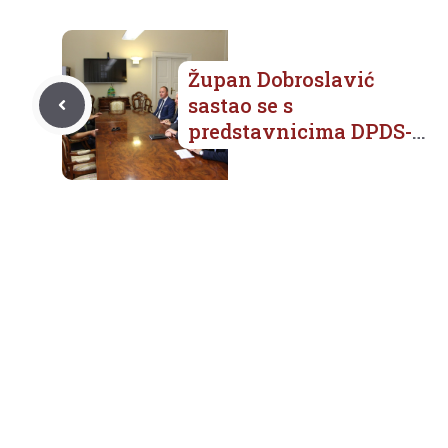
Župan Dobroslavić
sastao se s
predstavnicima DPDS-a
na temu obnove
valobrana Kaše