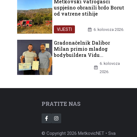
Metkovski vatrogasci
uspješno obranili brdo Borut
od vatrene stihije
VIJESTI
6. kolovoza 2026.
Gradonačelnik Dalibor
Milan primio mladog
bodybuildera Vidu
Batinovića nakon europske
6. kolovoza
bronce
UNCATEGORIZED
2026.
PRATITE NAS
© Copyright 2026 MetkovicNET • Sva