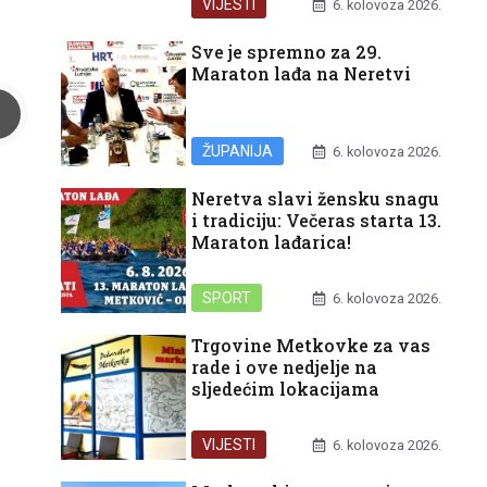
VIJESTI
6. kolovoza 2026.
Sve je spremno za 29.
Maraton lađa na Neretvi
ŽUPANIJA
6. kolovoza 2026.
Neretva slavi žensku snagu
i tradiciju: Večeras starta 13.
Maraton lađarica!
SPORT
6. kolovoza 2026.
Trgovine Metkovke za vas
rade i ove nedjelje na
sljedećim lokacijama
VIJESTI
6. kolovoza 2026.