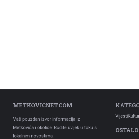
METKOVICNET.COM
KATEGO
Vijesti
Kultu
Vaš pouzdan izvor informacija iz
Metkovića i okolice. Budite uvijek u toku s
OSTALO
lokalnim novostima.