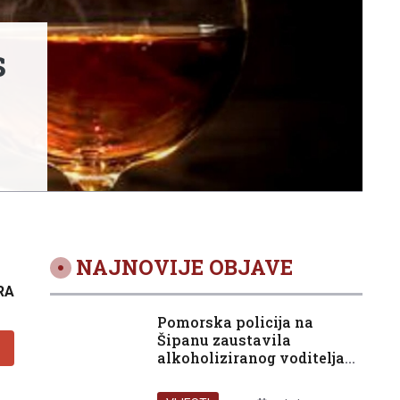
s
NAJNOVIJE OBJAVE
RA
Pomorska policija na
Šipanu zaustavila
alkoholiziranog voditelja
glisera