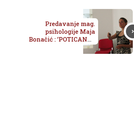
Predavanje mag.
psihologije Maja
Bonačić : ‘POTICANJE
SAMOREGULACIJE KOD
DJECE –
POSTAVLJANJE
GRANICA ‘