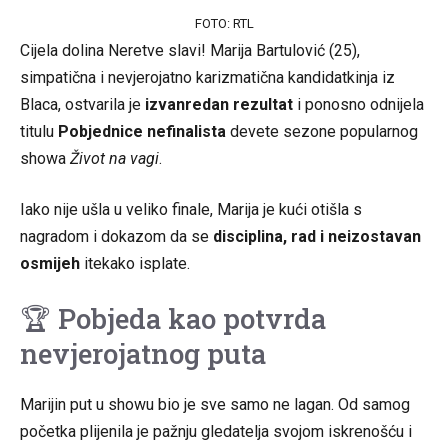
FOTO: RTL
Cijela dolina Neretve slavi! Marija Bartulović (25),
simpatična i nevjerojatno karizmatična kandidatkinja iz
Blaca, ostvarila je
izvanredan rezultat
i ponosno odnijela
titulu
Pobjednice nefinalista
devete sezone popularnog
showa
Život na vagi
.
Iako nije ušla u veliko finale, Marija je kući otišla s
nagradom i dokazom da se
disciplina, rad i neizostavan
osmijeh
itekako isplate.
🏆 Pobjeda kao potvrda
nevjerojatnog puta
Marijin put u showu bio je sve samo ne lagan. Od samog
početka plijenila je pažnju gledatelja svojom iskrenošću i