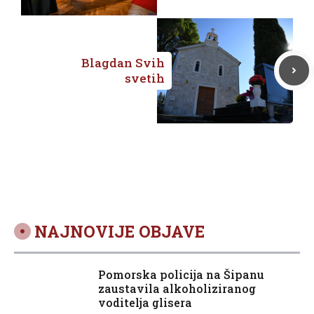
Spomendan na
poginule hrvatske
branitelje
Domovinskog rata
Blagdan Svih
s područja Grada
svetih
Metkovića
NAJNOVIJE OBJAVE
Pomorska policija na Šipanu
zaustavila alkoholiziranog
voditelja glisera