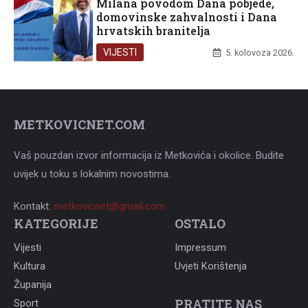
Milana povodom Dana pobjede,
domovinske zahvalnosti i Dana
hrvatskih branitelja
VIJESTI
5. kolovoza 2026.
METKOVICNET.COM
Vaš pouzdan izvor informacija iz Metkovića i okolice. Budite
uvijek u toku s lokalnim novostima.
Kontakt:
metkovicnet@gmail.com
KATEGORIJE
OSTALO
Vijesti
Impressum
Kultura
Uvjeti Korištenja
Županija
PRATITE NAS
Sport