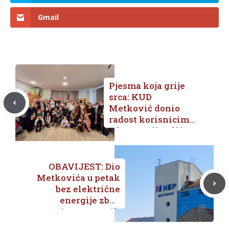
Gmail
Pjesma koja grije
srca: KUD
Metković donio
radost korisnicima
udruga Prijatelj i
Otac Ante Gabrić
OBAVIJEST: Dio
Metkovića u petak
bez električne
energije zbog
interventnih
radova