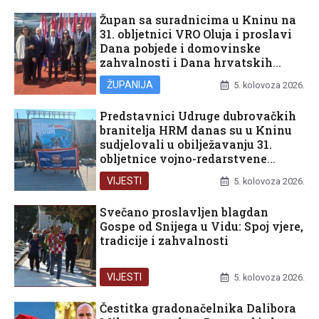
Župan sa suradnicima u Kninu na
31. obljetnici VRO Oluja i proslavi
Dana pobjede i domovinske
zahvalnosti i Dana hrvatskih
branitelja
ŽUPANIJA
5. kolovoza 2026.
Predstavnici Udruge dubrovačkih
branitelja HRM danas su u Kninu
sudjelovali u obilježavanju 31.
obljetnice vojno-redarstvene
operacije Oluja
VIJESTI
5. kolovoza 2026.
Svečano proslavljen blagdan
Gospe od Snijega u Vidu: Spoj vjere,
tradicije i zahvalnosti
VIJESTI
5. kolovoza 2026.
Čestitka gradonačelnika Dalibora