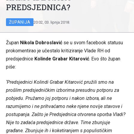
PREDSJEDNICA?
ŽUPANIJA
20:02, 03. lipnja 2018.
Župan
Nikola Dobroslavić
se u svom facebook statusu
prokomentirao je učestalo kritiziranje Vlade RH od
predsjednice
Kolinde Grabar Kitarović
. Evo što župan
piše:
‘Predsjednici Kolindi Grabar Kitarović pružili smo na
prošlim predsjedničkim izborima presudnu potporu za
pobjedu. Pružamo joj potporu i nakon izbora, ali ne
razumijemo i ne prihvaćamo neke njene novije stavove i
postupanja. Zašto je Predsjednica otvorena oporba Vladi?
Nije to zadaća predsjednice države. Time zbunjuje
građane. Zbunjuje ih i koketiranjem s populističkim