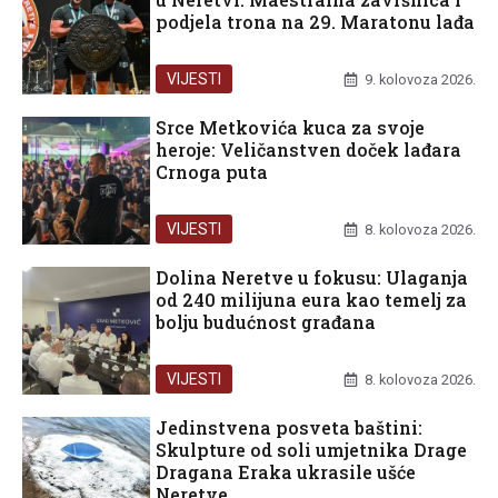
podjela trona na 29. Maratonu lađa
VIJESTI
9. kolovoza 2026.
Srce Metkovića kuca za svoje
heroje: Veličanstven doček lađara
Crnoga puta
VIJESTI
8. kolovoza 2026.
Dolina Neretve u fokusu: Ulaganja
od 240 milijuna eura kao temelj za
bolju budućnost građana
VIJESTI
8. kolovoza 2026.
Jedinstvena posveta baštini:
Skulpture od soli umjetnika Drage
Dragana Eraka ukrasile ušće
Neretve