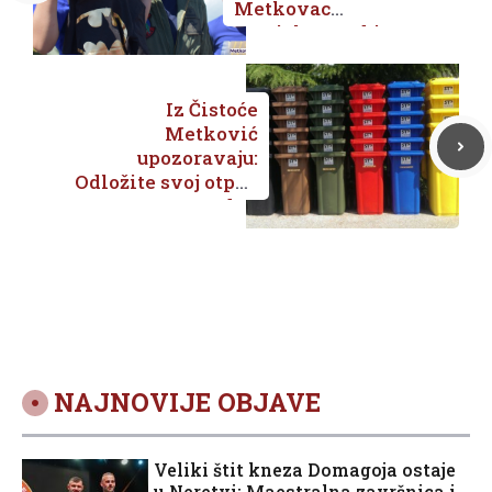
Metkovac
Tomislav Barbir
Iz Čistoće
Metković
upozoravaju:
Odložite svoj otpad
uredno
NAJNOVIJE OBJAVE
Veliki štit kneza Domagoja ostaje
u Neretvi: Maestralna završnica i