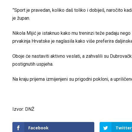
”Sport je pravedan, koliko daš toliko i dobiješ, naročito kad
je župan.
Nikola Mijić je istaknuo kako mu treninzi teže padaju nego
prvakinja Hrvatske je naglasila kako više preferira daljinske
Oboje će nastaviti aktivno veslati, a zahvalili su Dubrovač
postignutih uspjeha.
Na kraju prijema izmijenjeni su prigodni pokloni, a upriličeno
Izvor: DNŽ
Facebook
Twitter