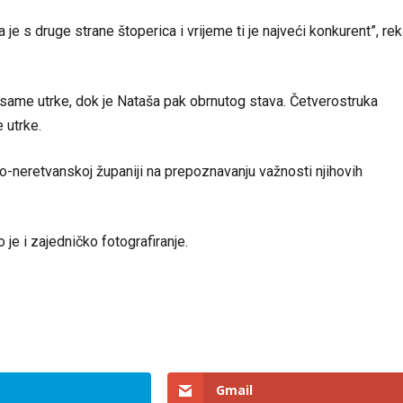
a je s druge strane štoperica i vrijeme ti je najveći konkurent”, re
 same utrke, dok je Nataša pak obrnutog stava. Četverostruka
 utrke.
ko-neretvanskoj županiji na prepoznavanju važnosti njihovih
 je i zajedničko fotografiranje.
Gmail