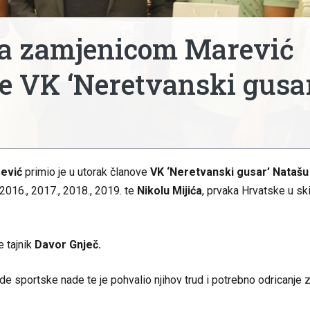
sa zamjenicom Marević
če VK ‘Neretvanski gusa
ević
primio je u utorak članove
VK ‘Neretvanski gusar’
Natašu
 2016., 2017., 2018., 2019. te
Nikolu Mijića
, prvaka Hrvatske u sk
e tajnik
Davor Gnječ.
de sportske nade te je pohvalio njihov trud i potrebno odricanje 