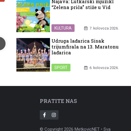
Najava: Lutkarski mjuzikl
“Zelena priča” stiže u Vid
KULTURA
7. kolovoza 2026.
Udruga lađarica Sisak
trijumfirala na 13. Maratonu
lađarica
SPORT
6. kolovoza 2026.
PRATITE NAS
© Copyright 2026 MetkovicNET • Sva