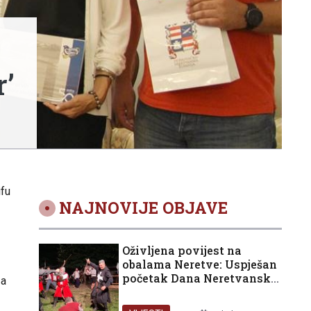
r’
ifu
NAJNOVIJE OBJAVE
Oživljena povijest na
obalama Neretve: Uspješan
početak Dana Neretvanske
za
kneževine i bogat vikend
pred nama