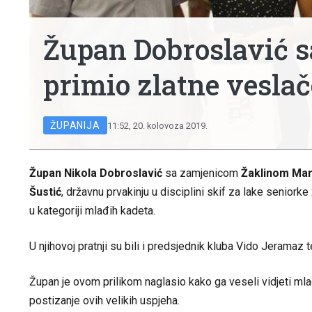
Župan Dobroslavić 
primio zlatne vesla
ŽUPANIJA
11:52, 20. kolovoza 2019.
Župan Nikola Dobroslavić
sa zamjenicom
Žaklinom Mar
Šustić
, državnu prvakinju u disciplini skif za lake seniorke
u kategoriji mlađih kadeta.
U njihovoj pratnji su bili i predsjednik kluba Vido Jeramaz t
Župan je ovom prilikom naglasio kako ga veseli vidjeti mla
postizanje ovih velikih uspjeha.