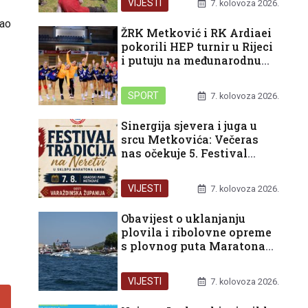
VIJESTI
7. kolovoza 2026.
kao
ŽRK Metković i RK Ardiaei
pokorili HEP turnir u Rijeci
i putuju na međunarodnu
završnicu u Split
SPORT
7. kolovoza 2026.
Sinergija sjevera i juga u
srcu Metkovića: Večeras
nas očekuje 5. Festival
tradicija na Neretvi
VIJESTI
7. kolovoza 2026.
Obavijest o uklanjanju
plovila i ribolovne opreme
s plovnog puta Maratona
lađa
VIJESTI
7. kolovoza 2026.