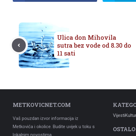
Ulica don Mihovila
sutra bez vode od 8.30 do
11 sati
METKOVICNET.COM
KATEGO
Vijesti
Kultu
Vaš pouzdan izvor informacija iz
Metkovića i okolice. Budite uvijek u toku s
OSTALO
lokalnim novostima.