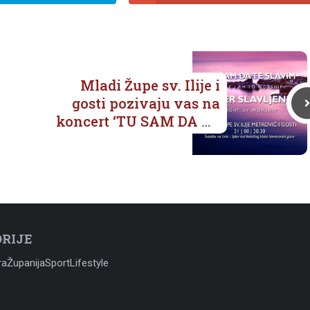
Mladi Župe sv. Ilije i
gosti pozivaju vas na
koncert ‘TU SAM DA TE
SLAVIM’
RIJE
ra
Županija
Sport
Lifestyle