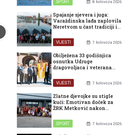
SPORT
8. kolovoza 2026.
Spajanje sjevera i juga:
Varaždinska lađa zaplovila
Neretvom u čast tradiciji i
domovini
VIJESTI
7. kolovoza 2026.
Obilježena 33 godišnjica
osnutka Udruge
dragovoljaca i veterana
Domovinskog rata
Republike Hrvatske u
VIJESTI
7. kolovoza 2026.
organizaciji Podružnice
Dubrovačko-neretvanske
Zlatne djevojke su stigle
županije
kući: Emotivan doček za
ŽRK Metković nakon
pokoravanja HEP turnira u
Rijeci
SPORT
7. kolovoza 2026.