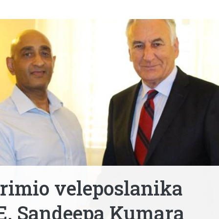
rimio veleposlanika
. E. Sandeepa Kumara