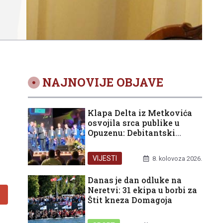
NAJNOVIJE OBJAVE
Klapa Delta iz Metkovića
osvojila srca publike u
Opuzenu: Debitantski
nastup okrunjen trećom
nagradom
VIJESTI
8. kolovoza 2026.
Danas je dan odluke na
Neretvi: 31 ekipa u borbi za
Štit kneza Domagoja