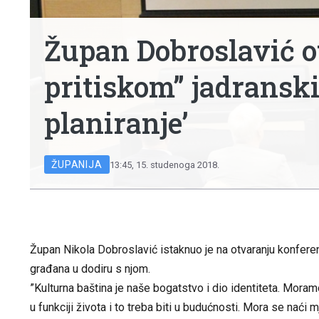
Župan Dobroslavić o
pritiskom” jadransk
planiranje’
ŽUPANIJA
13:45, 15. studenoga 2018.
Župan Nikola Dobroslavić istaknuo je na otvaranju konferenc
građana u dodiru s njom.
”Kulturna baština je naše bogatstvo i dio identiteta. Moramo
u funkciji života i to treba biti u budućnosti. Mora se naći 