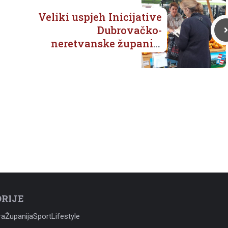
Veliki uspjeh Inicijative
Dubrovačko-
neretvanske županije
za bolji plasman
mandarina, zadovoljni i
proizvođači i kupci
RIJE
ra
Županija
Sport
Lifestyle