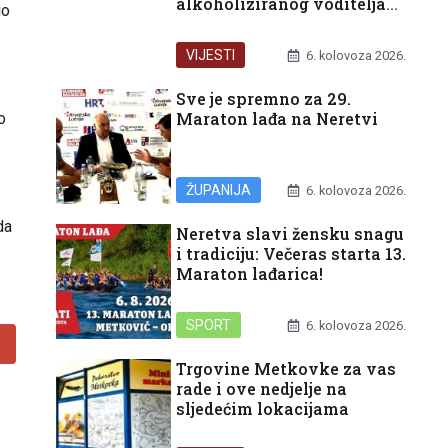
alkoholiziranog voditelja
io
glisera
VIJESTI
6. kolovoza 2026.
Sve je spremno za 29.
Maraton lađa na Neretvi
o
ŽUPANIJA
6. kolovoza 2026.
da
Neretva slavi žensku snagu
i tradiciju: Večeras starta 13.
Maraton lađarica!
SPORT
6. kolovoza 2026.
Trgovine Metkovke za vas
rade i ove nedjelje na
sljedećim lokacijama