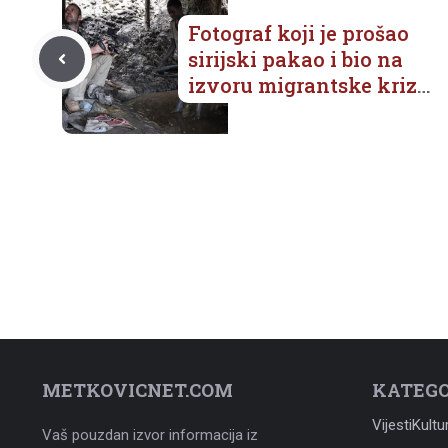
Fotograf koji je prošao
sirijski pakao i bio na
izvoru migrantske krize:
‘Nemamo pravo nekoga
mrziti’
METKOVICNET.COM
KATEGO
Vijesti
Kultu
Vaš pouzdan izvor informacija iz