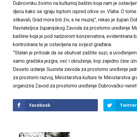
Dubrovniku živimo na kulturnoj baštini koja nam je ostavlje
djecu kako se igraju loptom ispred crkve sv. Vlaha. O tom
slikavali, Grad mora biti živ, a ne muzej”, rekao je župan Do
Ravnateljica županijskog Zavoda za prostorno uređenje Mar
baštine koja je pod nadzorom konzervatora, evidentirana ba
kontrolirana te je ostavljena na svijest građana.
”Stalan je pritisak da se obuhvat zaštite suzi, a uvođenjem
samo gradska jezgra, već i okruženje, koji zajedno čine izn
Deseto izdanje Susreta zavoda za prostorno uređenje jadr
za prostorni razvoj, Ministarstva kulture te Ministarstva g
organizira Zavod za prostorno uređenje Dubrovačko-neret
Facebook
Twitter