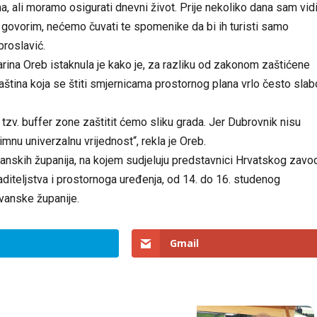
na, ali moramo osigurati dnevni život. Prije nekoliko dana sam vid
e govorim, nećemo čuvati te spomenike da bi ih turisti samo
broslavić.
ina Oreb istaknula je kako je, za razliku od zakonom zaštićene
ština koja se štiti smjernicama prostornog plana vrlo često slab
 tzv. buffer zone zaštitit ćemo sliku grada. Jer Dubrovnik nisu
imnu univerzalnu vrijednost“, rekla je Oreb.
anskih županija, na kojem sudjeluju predstavnici Hrvatskog zavo
raditeljstva i prostornoga uređenja, od 14. do 16. studenog
vanske županije.
Gmail