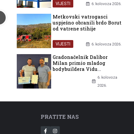
VIJESTI
6. kolovoza 2026.
Metkovski vatrogasci
uspješno obranili brdo Borut
od vatrene stihije
VIJESTI
6. kolovoza 2026.
Gradonačelnik Dalibor
Milan primio mladog
bodybuildera Vidu
Batinovića nakon europske
6. kolovoza
bronce
UNCATEGORIZED
2026.
PRATITE NAS