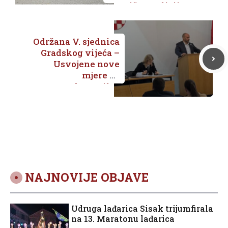
granične policije
„Mladost“ u
Kuparima
Održana V. sjednica
Gradskog vijeća –
Usvojene nove
mjere za
poduzetnike,
proširen prijevoz
za učenike i
uvedene naknade
vijećnicima
NAJNOVIJE OBJAVE
Udruga lađarica Sisak trijumfirala
na 13. Maratonu lađarica