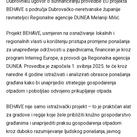
Dubrovniku ugovor o sufinanciranju provedbe EU projekta
BEHAVE s područja Dubrovačko-neretvanske županije
ravnateljici Regionalne agencije DUNEA Melaniji Milić.
Projekt BEHAVE, usmjeren na osnaživanje lokalnih i
regionalnih vlasti u korištenju pristupa promjene ponašanja
za unapređenje održivosti u zajednicama, financiran je kroz
program Interreg Europe, a provodi ga Regionalna agencija
DUNEA. Provedba je započela 1. svibnja 2025. te će kroz
naredne 4 godine istraživati i analizirati obrasce ponašanja
građana kako bi unaprijedio strategije gospodarenja
otpadom i poboljšao odvojeno prikupljanje otpada.
BEHAVE nije samo istraživački projekt – to je praktičan alat
za gradove i regije koje žele približiti kružno gospodarstvo
građanima i unaprijediti praksu gospodarenja otpadom
kroz duboko razumijevanje ljudskog ponašanja, javnog