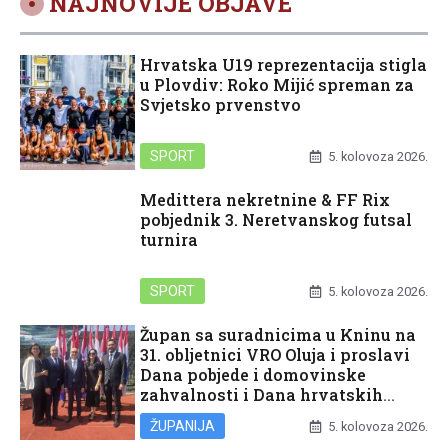
NAJNOVIJE OBJAVE
Hrvatska U19 reprezentacija stigla
u Plovdiv: Roko Mijić spreman za
Svjetsko prvenstvo
SPORT
5. kolovoza 2026.
Medittera nekretnine & FF Rix
pobjednik 3. Neretvanskog futsal
turnira
SPORT
5. kolovoza 2026.
Župan sa suradnicima u Kninu na
31. obljetnici VRO Oluja i proslavi
Dana pobjede i domovinske
zahvalnosti i Dana hrvatskih
branitelja
ŽUPANIJA
5. kolovoza 2026.