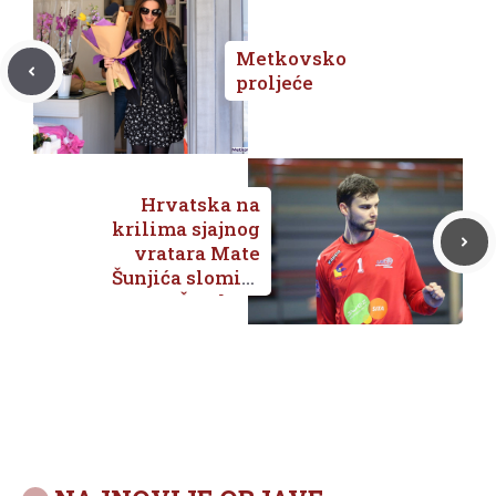
Metkovsko
proljeće
Hrvatska na
krilima sjajnog
vratara Mate
Šunjića slomila
Šveđane