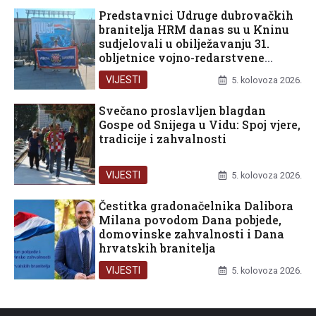
Predstavnici Udruge dubrovačkih
branitelja HRM danas su u Kninu
sudjelovali u obilježavanju 31.
obljetnice vojno-redarstvene
operacije Oluja
VIJESTI
5. kolovoza 2026.
Svečano proslavljen blagdan
Gospe od Snijega u Vidu: Spoj vjere,
tradicije i zahvalnosti
VIJESTI
5. kolovoza 2026.
Čestitka gradonačelnika Dalibora
Milana povodom Dana pobjede,
domovinske zahvalnosti i Dana
hrvatskih branitelja
VIJESTI
5. kolovoza 2026.