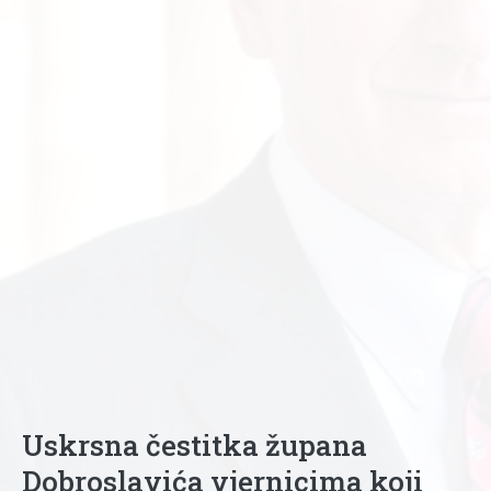
Uskrsna čestitka župana
Dobroslavića vjernicima koji