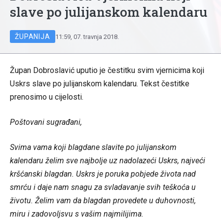
slave po julijanskom kalendaru
ŽUPANIJA
11:59, 07. travnja 2018.
Župan Dobroslavić uputio je čestitku svim vjernicima koji
Uskrs slave po julijanskom kalendaru. Tekst čestitke
prenosimo u cijelosti.
Poštovani sugrađani,
Svima vama koji blagdane slavite po julijanskom
kalendaru želim sve najbolje uz nadolazeći Uskrs, najveći
kršćanski blagdan. Uskrs je poruka pobjede života nad
smrću i daje nam snagu za svladavanje svih teškoća u
životu. Želim vam da blagdan provedete u duhovnosti,
miru i zadovoljsvu s vašim najmilijima.