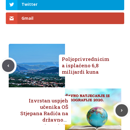
Twitter
Gmail
Poljoprivrednicim
a isplaćeno 6,8
milijardi kuna
Izvrstan uspjeh
učenika OŠ
Stjepana Radića na
državnom
natjecanju iz