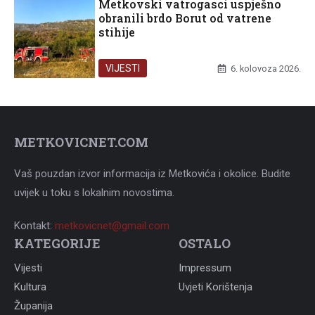
Metkovski vatrogasci uspješno
obranili brdo Borut od vatrene
stihije
VIJESTI
6. kolovoza 2026.
METKOVICNET.COM
Vaš pouzdan izvor informacija iz Metkovića i okolice. Budite
uvijek u toku s lokalnim novostima.
Kontakt:
metkovicnet@gmail.com
KATEGORIJE
OSTALO
Vijesti
Impressum
Kultura
Uvjeti Korištenja
Županija