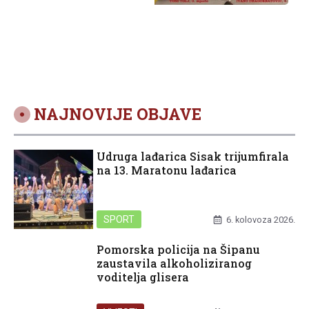
geografije; TONI
TOLJ osvojio 3.
mjesto, a IVANO
DRAGOBRATOVIĆ
4. mjesto
NAJNOVIJE OBJAVE
Udruga lađarica Sisak trijumfirala
na 13. Maratonu lađarica
SPORT
6. kolovoza 2026.
Pomorska policija na Šipanu
zaustavila alkoholiziranog
voditelja glisera