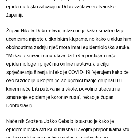
epidemiološku situaciju u Dubrovačko-neretvanskoj
županiji.
Župan Nikola Dobroslavić istaknuo je kako smatra da je
učenicima mjesto u školskim klupama, no kako u aktualnim
okolnostima zadnju riječ mora imati epidemiološka struka.
”Mi kao osnivači smo stava da treba poslušati naše
epidemiologe i prijeći na online nastavu, a u cilju
sprječavanja širenja infekcije COVID-19. Vjerujem kako će
ovo razdoblje u kojem će se učenici manje grupirati i u
kojem neće biti putovanja u škole, povoljno utjecati na
smanjenje epidemije koronavirusa”, rekao je župan
Dobroslavić.
Načelnik Stožera Joško Cebalo istaknuo je kako je
epidemiološka struka suglasna u svojim preporukama što
se tiče održavanja online nastave, a zahvalio se