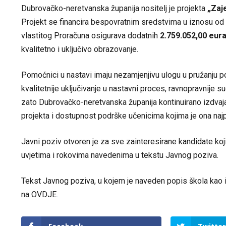
Dubrovačko-neretvanska županija nositelj je projekta
„Zaj
Projekt se financira bespovratnim sredstvima u iznosu od
vlastitog Proračuna osigurava dodatnih
2.759.052,00 eur
kvalitetno i uključivo obrazovanje.
Pomoćnici u nastavi imaju nezamjenjivu ulogu u pružanju 
kvalitetnije uključivanje u nastavni proces, ravnopravnije s
zato Dubrovačko-neretvanska županija kontinuirano izdvaja
projekta i dostupnost podrške učenicima kojima je ona najp
Javni poziv otvoren je za sve zainteresirane kandidate koj
uvjetima i rokovima navedenima u tekstu Javnog poziva.
Tekst Javnog poziva, u kojem je naveden popis škola kao 
na
OVDJE
.