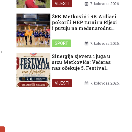
pred nama
VIJESTI
7. kolovoza 2026.
ŽRK Metković i RK Ardiaei
pokorili HEP turnir u Rijeci
i putuju na međunarodnu
završnicu u Split
SPORT
7. kolovoza 2026.
o
Sinergija sjevera i juga u
srcu Metkovića: Večeras
nas očekuje 5. Festival
tradicija na Neretvi
VIJESTI
7. kolovoza 2026.