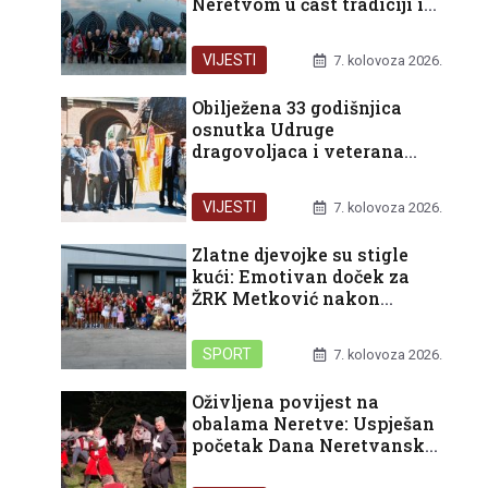
Neretvom u čast tradiciji i
domovini
VIJESTI
7. kolovoza 2026.
Obilježena 33 godišnjica
osnutka Udruge
dragovoljaca i veterana
Domovinskog rata
Republike Hrvatske u
VIJESTI
7. kolovoza 2026.
organizaciji Podružnice
Dubrovačko-neretvanske
Zlatne djevojke su stigle
županije
kući: Emotivan doček za
ŽRK Metković nakon
pokoravanja HEP turnira u
Rijeci
SPORT
7. kolovoza 2026.
Oživljena povijest na
obalama Neretve: Uspješan
početak Dana Neretvanske
kneževine i bogat vikend