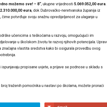
edno možemo sve! – 8“
, ukupne vrijednosti
5.069.052,00 eura
.
2.310.000,00 eura
, dok Dubrovačko-neretvanska županija iz
a
, čime potvrđuje svoju snažnu opredijeljenost za ulaganje u
podrške učenicima s teškoćama u razvoju, omogućujući im
udjelovanje u školskom životu te razvoj njihovih potencijala. Uprav
 značajna vlastita sredstva kako bi osigurala provedbu ovog
otrebnija.
i ispunjavaju propisane uvjete, a prijave se podnose u skladu s
i broj traženih pomoćnika u nastavi po školama, možete pronaći