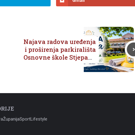
Gmail
Najava radova uređenja
i proširenja parkirališta
Osnovne škole Stjepana
Radića
RIJE
ra
Županija
Sport
Lifestyle