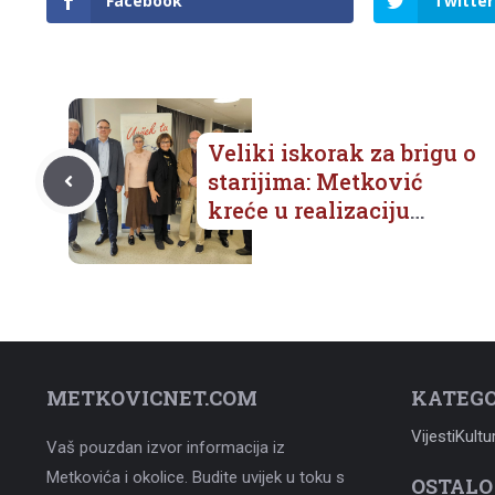
Facebook
Twitter
Veliki iskorak za brigu o
starijima: Metković
kreće u realizaciju
projekta izgradnje Doma
za starije
METKOVICNET.COM
KATEGO
Vijesti
Kultu
Vaš pouzdan izvor informacija iz
Metkovića i okolice. Budite uvijek u toku s
OSTALO