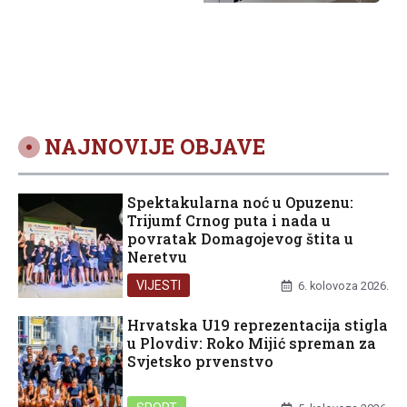
NAJNOVIJE OBJAVE
Spektakularna noć u Opuzenu:
Trijumf Crnog puta i nada u
povratak Domagojevog štita u
Neretvu
VIJESTI
6. kolovoza 2026.
Hrvatska U19 reprezentacija stigla
u Plovdiv: Roko Mijić spreman za
Svjetsko prvenstvo