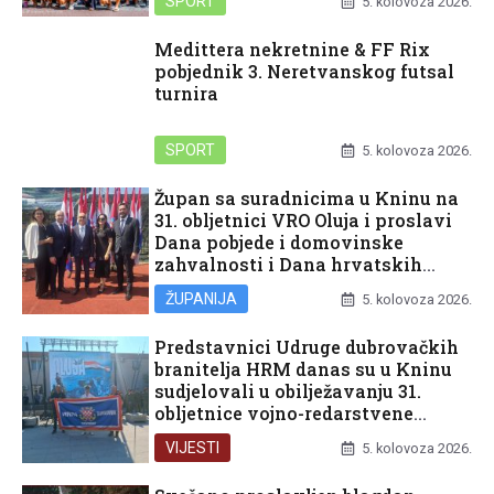
SPORT
5. kolovoza 2026.
Medittera nekretnine & FF Rix
pobjednik 3. Neretvanskog futsal
turnira
SPORT
5. kolovoza 2026.
Župan sa suradnicima u Kninu na
31. obljetnici VRO Oluja i proslavi
Dana pobjede i domovinske
zahvalnosti i Dana hrvatskih
branitelja
ŽUPANIJA
5. kolovoza 2026.
Predstavnici Udruge dubrovačkih
branitelja HRM danas su u Kninu
sudjelovali u obilježavanju 31.
obljetnice vojno-redarstvene
operacije Oluja
VIJESTI
5. kolovoza 2026.