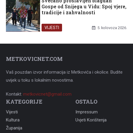
Svečano proslavljen blagdan
Gospe od Snijega u Vidu: Spoj vjere,
tradicije i zahvalnosti
VIJESTI
5. kolovoza 2026.
METKOVICNET.COM
Vaš pouzdan izvor informacija iz Metkovića i okolice. Budite
uvijek u toku s lokalnim novostima.
Kontakt:
metkovicnet@gmail.com
KATEGORIJE
OSTALO
Vijesti
Impressum
Kultura
Uvjeti Korištenja
Županija