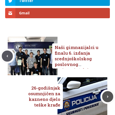
Twitter
Gmail
Naši gimnazijalci u
finalu 6. izdanja
srednjoškolskog
poslovnog
natjecanja ‘Ideja
godine’
26-godišnjak
osumnjičen za
kazneno djelo
teške krađe