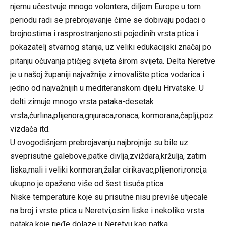
njemu učestvuje mnogo volontera, diljem Europe u tom
periodu radi se prebrojavanje čime se dobivaju podaci o
brojnostima i rasprostranjenosti pojedinih vrsta ptica i
pokazatelj stvarnog stanja, uz veliki edukacijski značaj po
pitanju očuvanja ptičjeg svijeta širom svijeta. Delta Neretve
je u našoj županiji najvažnije zimovalište ptica vodarica i
jedno od najvažnijih u mediteranskom dijelu Hrvatske. U
delti zimuje mnogo vrsta pataka-desetak
vrsta,ćurlina,plijenora,gnjuraca,ronaca, kormorana,čaplji,poz
vizdača itd.
U ovogodišnjem prebrojavanju najbrojnije su bile uz
sveprisutne galebove,patke divlja,zviždara,kržulja, zatim
liska,mali i veliki kormoran,žalar cirikavac,plijenori,ronci,a
ukupno je opaženo više od šest tisuća ptica.
Niske temperature koje su prisutne nisu previše utjecale
na broj i vrste ptica u Neretvi,osim liske i nekoliko vrsta
pataka koje rjeđe dolaze u Neretvu kao patka