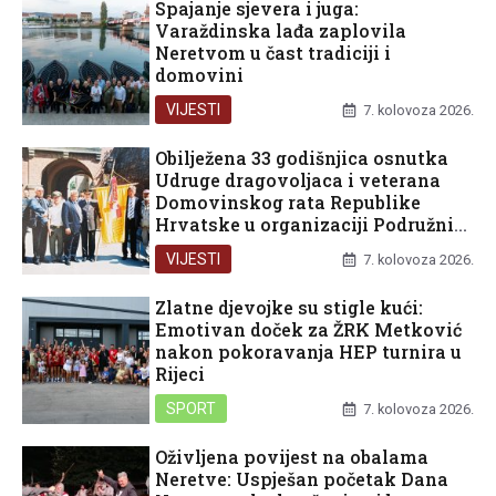
Spajanje sjevera i juga:
Varaždinska lađa zaplovila
Neretvom u čast tradiciji i
domovini
VIJESTI
7. kolovoza 2026.
Obilježena 33 godišnjica osnutka
Udruge dragovoljaca i veterana
Domovinskog rata Republike
Hrvatske u organizaciji Podružnice
Dubrovačko-neretvanske županije
VIJESTI
7. kolovoza 2026.
Zlatne djevojke su stigle kući:
Emotivan doček za ŽRK Metković
nakon pokoravanja HEP turnira u
Rijeci
SPORT
7. kolovoza 2026.
Oživljena povijest na obalama
Neretve: Uspješan početak Dana