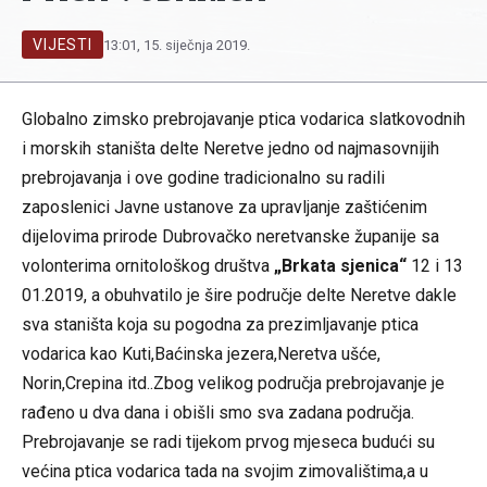
VIJESTI
13:01, 15. siječnja 2019.
Globalno zimsko prebrojavanje ptica vodarica slatkovodnih
i morskih staništa delte Neretve jedno od najmasovnijih
prebrojavanja i ove godine tradicionalno su radili
zaposlenici Javne ustanove za upravljanje zaštićenim
dijelovima prirode Dubrovačko neretvanske županije sa
volonterima ornitološkog društva
„Brkata sjenica“
12 i 13
01.2019, a obuhvatilo je šire područje delte Neretve dakle
sva staništa koja su pogodna za prezimljavanje ptica
vodarica kao Kuti,Baćinska jezera,Neretva ušće,
Norin,Crepina itd..Zbog velikog područja prebrojavanje je
rađeno u dva dana i obišli smo sva zadana područja.
Prebrojavanje se radi tijekom prvog mjeseca budući su
većina ptica vodarica tada na svojim zimovalištima,a u