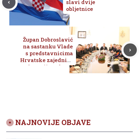
slavi dvije
obljetnice
Župan Dobroslavić
na sastanku Vlade
s predstavnicima
Hrvatske zajednice
županija, Udruga
općina i gradova o
uspostavljanju
novih statističkih
jedinica NUTS 2
NAJNOVIJE OBJAVE