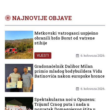
NAJNOVIJE OBJAVE
Metkovski vatrogasci uspješno
obranili brdo Borut od vatrene
stihije
VIJESTI
6. kolovoza 2026.
Gradonačelnik Dalibor Milan
primio mladog bodybuildera Vidu
Batinovića nakon europske bronce
UNCATEGORIZED
6. kolovoza 2026.
Spektakularna noć u Opuzenu:
Trijumf Crnog puta i nada u
povratak Domagojevog štita u