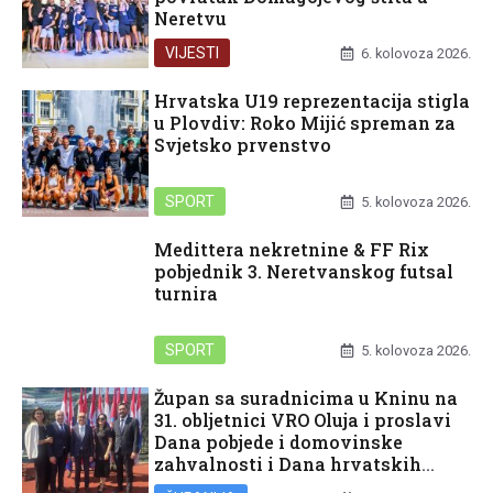
Neretvu
VIJESTI
6. kolovoza 2026.
Hrvatska U19 reprezentacija stigla
u Plovdiv: Roko Mijić spreman za
Svjetsko prvenstvo
SPORT
5. kolovoza 2026.
Medittera nekretnine & FF Rix
pobjednik 3. Neretvanskog futsal
turnira
SPORT
5. kolovoza 2026.
Župan sa suradnicima u Kninu na
31. obljetnici VRO Oluja i proslavi
Dana pobjede i domovinske
zahvalnosti i Dana hrvatskih
branitelja