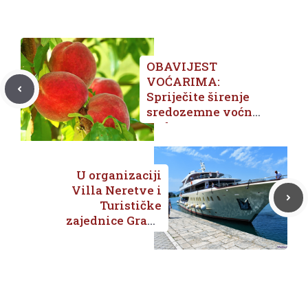
OBAVIJEST
VOĆARIMA:
Spriječite širenje
sredozemne voćne
muhe
U organizaciji
Villa Neretve i
Turističke
zajednice Grada
Opuzena Cruzer
Queen Eleganza
uplovio u Opuzen
/FOTO/VIDEO