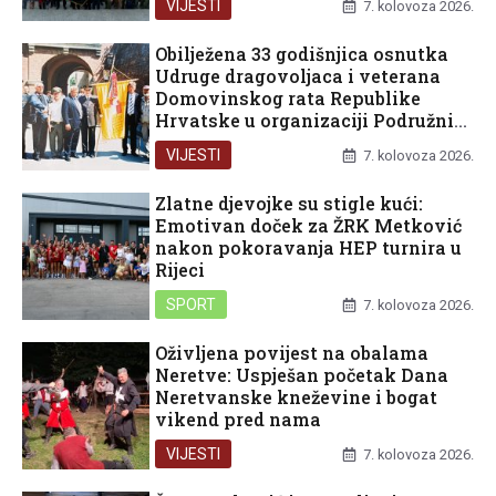
VIJESTI
7. kolovoza 2026.
Obilježena 33 godišnjica osnutka
Udruge dragovoljaca i veterana
Domovinskog rata Republike
Hrvatske u organizaciji Podružnice
Dubrovačko-neretvanske županije
VIJESTI
7. kolovoza 2026.
Zlatne djevojke su stigle kući:
Emotivan doček za ŽRK Metković
nakon pokoravanja HEP turnira u
Rijeci
SPORT
7. kolovoza 2026.
Oživljena povijest na obalama
Neretve: Uspješan početak Dana
Neretvanske kneževine i bogat
vikend pred nama
VIJESTI
7. kolovoza 2026.