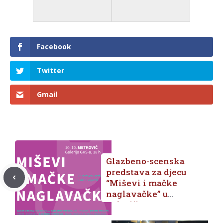
Facebook
Twitter
Gmail
Glazbeno-scenska
predstava za djecu
“Miševi i mačke
naglavačke” u
Galeriji GKS-a