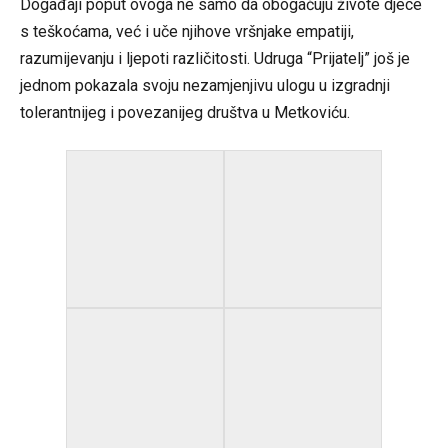
Događaji poput ovoga ne samo da obogaćuju živote djece
s teškoćama, već i uče njihove vršnjake empatiji,
razumijevanju i ljepoti različitosti. Udruga “Prijatelj” još je
jednom pokazala svoju nezamjenjivu ulogu u izgradnji
tolerantnijeg i povezanijeg društva u Metkoviću.