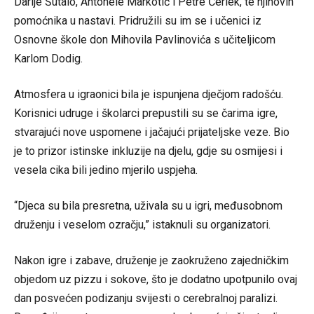
Darije Šutalo, Antonele Markotić i Petre Ćerlek, te njihovih
pomoćnika u nastavi. Pridružili su im se i učenici iz
Osnovne škole don Mihovila Pavlinovića s učiteljicom
Karlom Dodig.
Atmosfera u igraonici bila je ispunjena dječjom radošću.
Korisnici udruge i školarci prepustili su se čarima igre,
stvarajući nove uspomene i jačajući prijateljske veze. Bio
je to prizor istinske inkluzije na djelu, gdje su osmijesi i
vesela cika bili jedino mjerilo uspjeha.
“Djeca su bila presretna, uživala su u igri, međusobnom
druženju i veselom ozračju,” istaknuli su organizatori.
Nakon igre i zabave, druženje je zaokruženo zajedničkim
objedom uz pizzu i sokove, što je dodatno upotpunilo ovaj
dan posvećen podizanju svijesti o cerebralnoj paralizi.