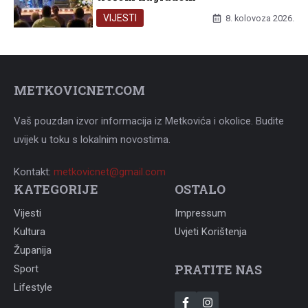
VIJESTI
8. kolovoza 2026.
METKOVICNET.COM
Vaš pouzdan izvor informacija iz Metkovića i okolice. Budite
uvijek u toku s lokalnim novostima.
Kontakt:
metkovicnet@gmail.com
KATEGORIJE
OSTALO
Vijesti
Impressum
Kultura
Uvjeti Korištenja
Županija
PRATITE NAS
Sport
Lifestyle