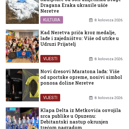
Dragana Eraka ukrasile ušće
Neretve
KULTURA
8. kolovoza 2026.
Kad Neretva priča kroz medalje,
lađe i zajedništvo: Više od utrke u
Udruzi Prijatelj
VIJESTI
8. kolovoza 2026.
Novi dresovi Maratona lađa: Više
od sportske opreme, nosivi simbol
ponosa doline Neretve
VIJESTI
8. kolovoza 2026.
Klapa Delta iz Metkovića osvojila
srca publike u Opuzenu:
Debitantski nastup okrunjen
trećom nagradom