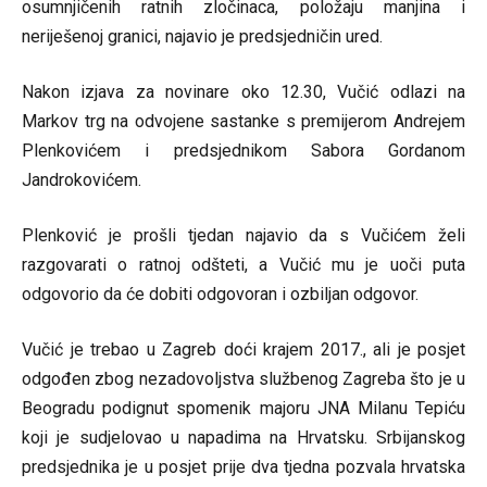
osumnjičenih ratnih zločinaca, položaju manjina i
neriješenoj granici, najavio je predsjedničin ured.
Nakon izjava za novinare oko 12.30, Vučić odlazi na
Markov trg na odvojene sastanke s premijerom Andrejem
Plenkovićem i predsjednikom Sabora Gordanom
Jandrokovićem.
Plenković je prošli tjedan najavio da s Vučićem želi
razgovarati o ratnoj odšteti, a Vučić mu je uoči puta
odgovorio da će dobiti odgovoran i ozbiljan odgovor.
Vučić je trebao u Zagreb doći krajem 2017., ali je posjet
odgođen zbog nezadovoljstva službenog Zagreba što je u
Beogradu podignut spomenik majoru JNA Milanu Tepiću
koji je sudjelovao u napadima na Hrvatsku. Srbijanskog
predsjednika je u posjet prije dva tjedna pozvala hrvatska