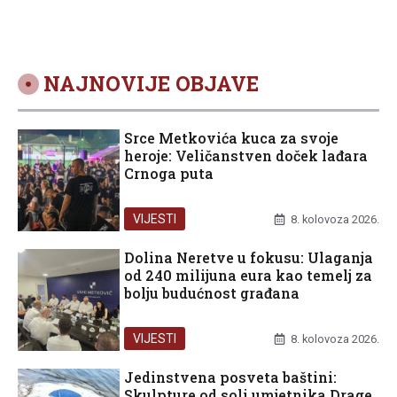
NAJNOVIJE OBJAVE
Srce Metkovića kuca za svoje
heroje: Veličanstven doček lađara
Crnoga puta
VIJESTI
8. kolovoza 2026.
Dolina Neretve u fokusu: Ulaganja
od 240 milijuna eura kao temelj za
bolju budućnost građana
VIJESTI
8. kolovoza 2026.
Jedinstvena posveta baštini:
Skulpture od soli umjetnika Drage