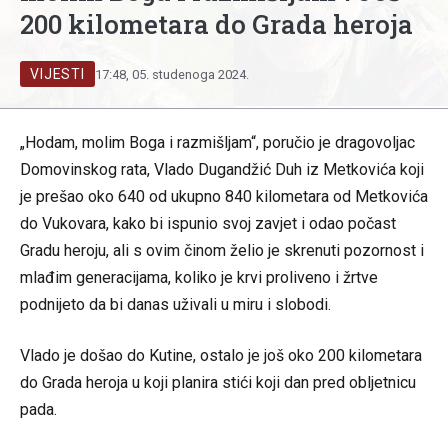
200 kilometara do Grada heroja
VIJESTI
17:48, 05. studenoga 2024.
„Hodam, molim Boga i razmišljam“, poručio je dragovoljac
Domovinskog rata, Vlado Dugandžić Duh iz Metkovića koji
je prešao oko 640 od ukupno 840 kilometara od Metkovića
do Vukovara, kako bi ispunio svoj zavjet i odao počast
Gradu heroju, ali s ovim činom želio je skrenuti pozornost i
mlađim generacijama, koliko je krvi proliveno i žrtve
podnijeto da bi danas uživali u miru i slobodi.
Vlado je došao do Kutine, ostalo je još oko 200 kilometara
do Grada heroja u koji planira stići koji dan pred obljetnicu
pada.