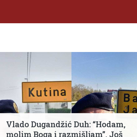
Vlado Dugandžić Duh: “Hodam,
molim Boga i razmišljam”. Još