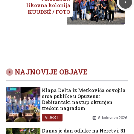
Oživljena povijest na obalama
Neretve: Uspješan početak Dana
Neretvanske kneževine i bogat
vikend pred nama
VIJESTI
7. kolovoza 2026.
METKOVICNET.COM
Vaš pouzdan izvor informacija iz Metkovića i okolice. Budite
uvijek u toku s lokalnim novostima.
Kontakt:
metkovicnet@gmail.com
KATEGORIJE
OSTALO
Vijesti
Impressum
Kultura
Uvjeti Korištenja