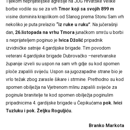
Tijekom neprijateljske agresije na JUG Hrvatske velike
borbe vodile su se za vrh
Tmor koji sa svojih 899 m
visine dominira krajolikom od Slanog prema Stonu Sam vrh
nekoliko je puta prelazio
“iz ruke u ruku”
. Na jučerašnji
dan,
26.listopada na vrhu Tmora
junačkom smrću u borbi
s neprijateljem poginuo je
Ivica Džolić
pripadnik
izvidničke satnije 4.gardijske brigade. Tim povodom
veterani 4.gardijske brigade Dubrovačko –neretvanske
županije izveli su uspon na sam vrh gdje su kod spomen
ploče zapalili svijeću. Uspon sa jugozapadne strane bio je
vrlo težak zbog zarasle šikare i strmine. Prethodno su kod
spomen obilježja na Vjetrenom mlinu zapalili svijeće za
poginule branitelje te kod spomen obilježja poginulim
pripadnicima 4. gardijske brigade u Čepikućama
pok. Ivici
Tuzluku i pok. Željku Roguljiću.
Branko Markota