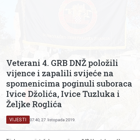
Veterani 4. GRB DNŽ položili
vijence i zapalili svijeće na
spomenicima poginuli suboraca
Ivice Džolića, Ivice Tuzluka i
Željke Roglića
VIJESTI
07:40, 27. listopada 2019.