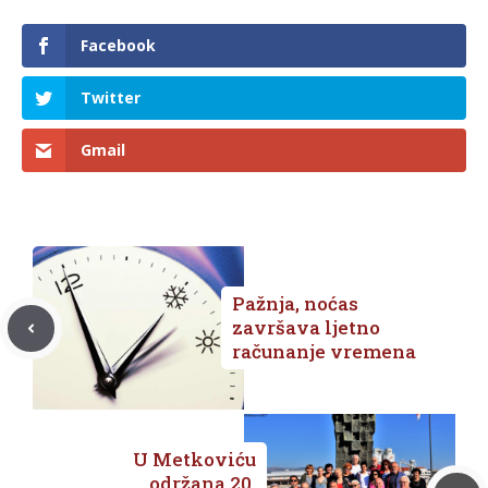
SPORT
8. kolovoza 2026.
Spajanje sjevera i juga:
Varaždinska lađa zaplovila
Neretvom u čast tradiciji i
domovini
VIJESTI
7. kolovoza 2026.
Obilježena 33 godišnjica osnutka
Udruge dragovoljaca i veterana
Domovinskog rata Republike
Hrvatske u organizaciji Podružnice
Dubrovačko-neretvanske županije
VIJESTI
7. kolovoza 2026.
Zlatne djevojke su stigle kući:
Emotivan doček za ŽRK Metković
nakon pokoravanja HEP turnira u
Rijeci
SPORT
7. kolovoza 2026.