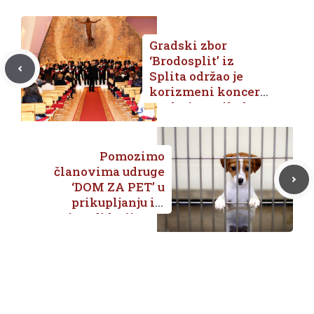
Gradski zbor
‘Brodosplit’ iz
Splita održao je
korizmeni koncert
u crkvi sv.Nikole u
Metković
Pomozimo
članovima udruge
‘DOM ZA PET’ u
prikupljanju ili
izradi kućica za
pse