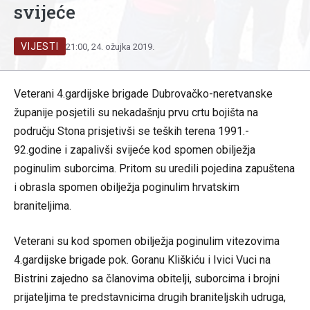
svijeće
VIJESTI
21:00, 24. ožujka 2019.
Veterani 4.gardijske brigade Dubrovačko-neretvanske
županije posjetili su nekadašnju prvu crtu bojišta na
području Stona prisjetivši se teških terena 1991.-
92.godine i zapalivši svijeće kod spomen obilježja
poginulim suborcima. Pritom su uredili pojedina zapuštena
i obrasla spomen obilježja poginulim hrvatskim
braniteljima.
Veterani su kod spomen obilježja poginulim vitezovima
4.gardijske brigade pok. Goranu Kliškiću i Ivici Vuci na
Bistrini zajedno sa članovima obitelji, suborcima i brojni
prijateljima te predstavnicima drugih braniteljskih udruga,