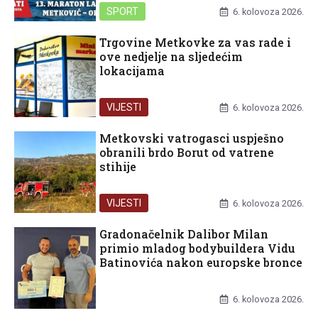
SPORT
6. kolovoza 2026.
Trgovine Metkovke za vas rade i
ove nedjelje na sljedećim
lokacijama
VIJESTI
6. kolovoza 2026.
Metkovski vatrogasci uspješno
obranili brdo Borut od vatrene
stihije
VIJESTI
6. kolovoza 2026.
Gradonačelnik Dalibor Milan
primio mladog bodybuildera Vidu
Batinovića nakon europske bronce
UNCATEGORIZED
6. kolovoza 2026.