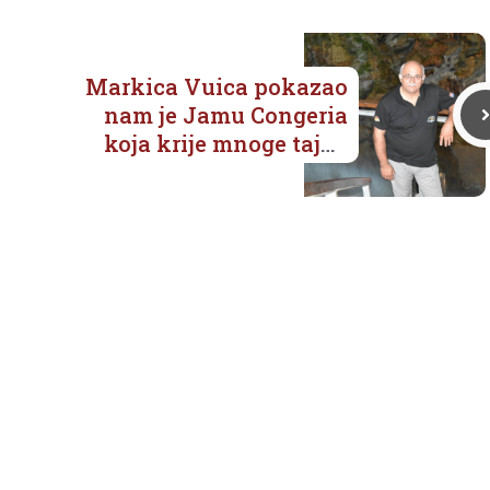
Markica Vuica pokazao
nam je Jamu Congeria
koja krije mnoge tajne
koje morate vidjeti