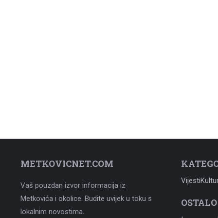
METKOVICNET.COM
KATEGO
Vijesti
Kultu
Vaš pouzdan izvor informacija iz
Metkovića i okolice. Budite uvijek u toku s
OSTALO
lokalnim novostima.