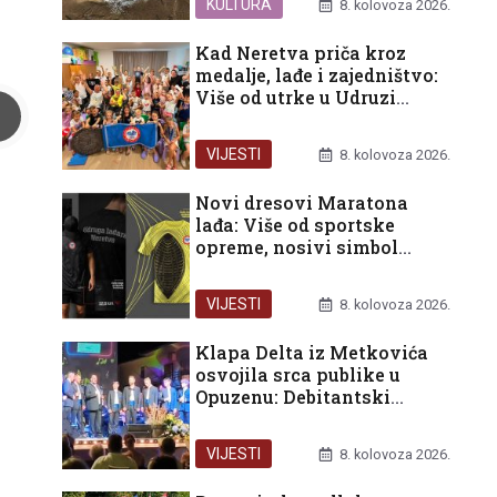
KULTURA
8. kolovoza 2026.
Kad Neretva priča kroz
medalje, lađe i zajedništvo:
Više od utrke u Udruzi
Prijatelj
VIJESTI
8. kolovoza 2026.
Novi dresovi Maratona
lađa: Više od sportske
opreme, nosivi simbol
ponosa doline Neretve
VIJESTI
8. kolovoza 2026.
Klapa Delta iz Metkovića
osvojila srca publike u
Opuzenu: Debitantski
nastup okrunjen trećom
nagradom
VIJESTI
8. kolovoza 2026.