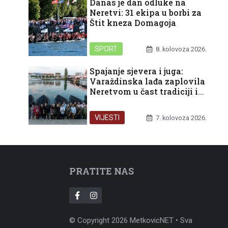
Danas je dan odluke na
Neretvi: 31 ekipa u borbi za
Štit kneza Domagoja
SPORT
8. kolovoza 2026.
Spajanje sjevera i juga:
Varaždinska lađa zaplovila
Neretvom u čast tradiciji i
domovini
VIJESTI
7. kolovoza 2026.
PRATITE NAS
© Copyright 2026 MetkovicNET • Sva