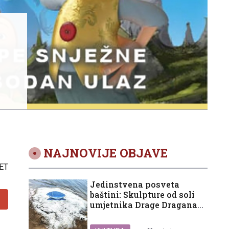
NAJNOVIJE OBJAVE
ET
Jedinstvena posveta
baštini: Skulpture od soli
umjetnika Drage Dragana
Eraka ukrasile ušće Neretve