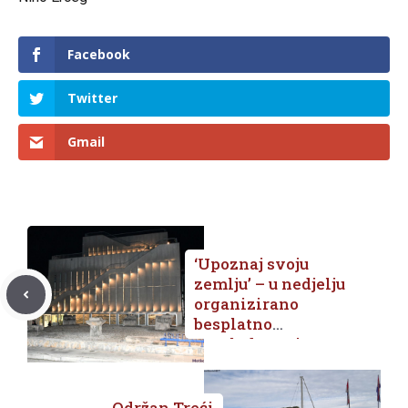
Facebook
Twitter
Gmail
‘Upoznaj svoju
zemlju’ – u nedjelju
organizirano
besplatno
razgledavanje
znamenitosti Vida
Održan Treći