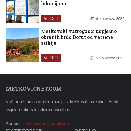
lokacijama
VIJESTI
6. kolovoza 2026.
Metkovski vatrogasci uspješno
obranili brdo Borut od vatrene
stihije
VIJESTI
6. kolovoza 2026.
METKOVICNET.COM
Vaš pouzdan izvor informacija iz Metkovića i okolice. Budite
uvijek u toku s lokalnim novostima.
Kontakt:
metkovicnet@gmail.com
KATEGORIJE
OSTALO