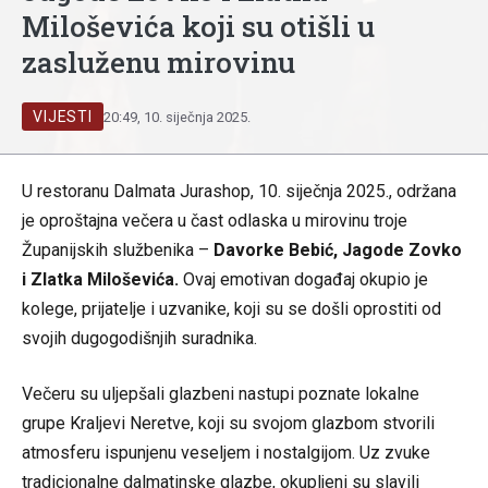
Miloševića koji su otišli u
zasluženu mirovinu
VIJESTI
20:49, 10. siječnja 2025.
U restoranu Dalmata Jurashop, 10. siječnja 2025., održana
je oproštajna večera u čast odlaska u mirovinu troje
Županijskih službenika –
Davorke Bebić, Jagode Zovko
i Zlatka Miloševića.
Ovaj emotivan događaj okupio je
kolege, prijatelje i uzvanike, koji su se došli oprostiti od
svojih dugogodišnjih suradnika.
Večeru su uljepšali glazbeni nastupi poznate lokalne
grupe Kraljevi Neretve, koji su svojom glazbom stvorili
atmosferu ispunjenu veseljem i nostalgijom. Uz zvuke
tradicionalne dalmatinske glazbe, okupljeni su slavili