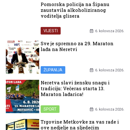
Pomorska policija na Šipanu
zaustavila alkoholiziranog
voditelja glisera
VIJESTI
6. kolovoza 2026.
Sve je spremno za 29. Maraton
lađa na Neretvi
ŽUPANIJA
6. kolovoza 2026.
Neretva slavi žensku snagu i
tradiciju: Večeras starta 13.
Maraton lađarica!
SPORT
6. kolovoza 2026.
Trgovine Metkovke za vas rade i
ove nedjelje na sljedećim