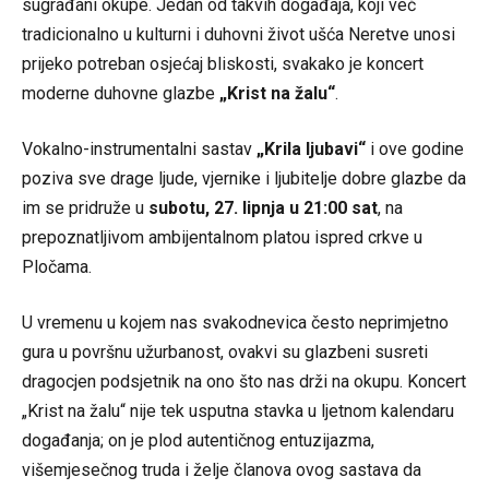
sugrađani okupe. Jedan od takvih događaja, koji već
tradicionalno u kulturni i duhovni život ušća Neretve unosi
prijeko potreban osjećaj bliskosti, svakako je koncert
moderne duhovne glazbe
„Krist na žalu“
.
Vokalno-instrumentalni sastav
„Krila ljubavi“
i ove godine
poziva sve drage ljude, vjernike i ljubitelje dobre glazbe da
im se pridruže u
subotu, 27. lipnja u 21:00 sat
, na
prepoznatljivom ambijentalnom platou ispred crkve u
Pločama.
U vremenu u kojem nas svakodnevica često neprimjetno
gura u površnu užurbanost, ovakvi su glazbeni susreti
dragocjen podsjetnik na ono što nas drži na okupu. Koncert
„Krist na žalu“ nije tek usputna stavka u ljetnom kalendaru
događanja; on je plod autentičnog entuzijazma,
višemjesečnog truda i želje članova ovog sastava da