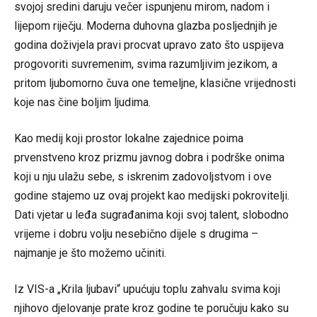
svojoj sredini daruju večer ispunjenu mirom, nadom i
lijepom riječju. Moderna duhovna glazba posljednjih je
godina doživjela pravi procvat upravo zato što uspijeva
progovoriti suvremenim, svima razumljivim jezikom, a
pritom ljubomorno čuva one temeljne, klasične vrijednosti
koje nas čine boljim ljudima.
Kao medij koji prostor lokalne zajednice poima
prvenstveno kroz prizmu javnog dobra i podrške onima
koji u nju ulažu sebe, s iskrenim zadovoljstvom i ove
godine stajemo uz ovaj projekt kao medijski pokrovitelji.
Dati vjetar u leđa sugrađanima koji svoj talent, slobodno
vrijeme i dobru volju nesebično dijele s drugima –
najmanje je što možemo učiniti.
Iz VIS-a „Krila ljubavi“ upućuju toplu zahvalu svima koji
njihovo djelovanje prate kroz godine te poručuju kako su