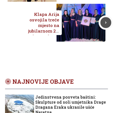
Sara Krstičević
učile od najvećih
svjetskih majstora
Klapa Arija
klarineta
osvojila treće
mjesto na
jubilarnom 25.
Međunarodnom
festivalu klapa u
Perastu
NAJNOVIJE OBJAVE
Jedinstvena posveta baštini:
Skulpture od soli umjetnika Drage
Dragana Eraka ukrasile ušće
Neretve