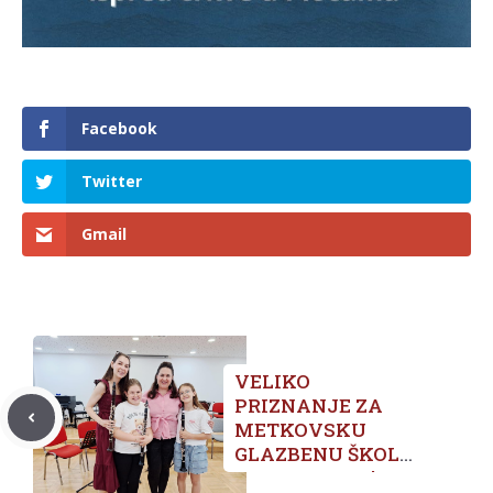
Facebook
Twitter
Gmail
VELIKO
PRIZNANJE ZA
METKOVSKU
GLAZBENU ŠKOLU:
Sara Jeramaz i