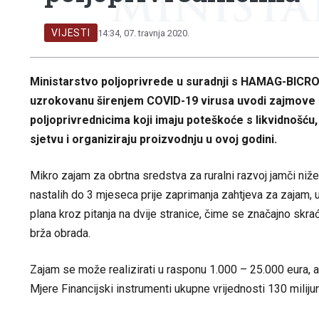
VIJESTI
14:34, 07. travnja 2020.
Ministarstvo poljoprivrede u suradnji s HAMAG-BICRO
uzrokovanu širenjem COVID-19 virusa uvodi zajmove z
poljoprivrednicima koji imaju poteškoće s likvidnošću, 
sjetvu i organiziraju proizvodnju u ovoj godini.
Mikro zajam za obrtna sredstva za ruralni razvoj
jamči niž
nastalih do 3 mjeseca prije zaprimanja zahtjeva za zajam,
plana kroz pitanja na dvije stranice
, čime se značajno skra
brža obrada.
Zajam se može realizirati u rasponu 1.000 – 25.000 eura, 
Mjere Financijski instrumenti ukupne vrijednosti 130 miliju