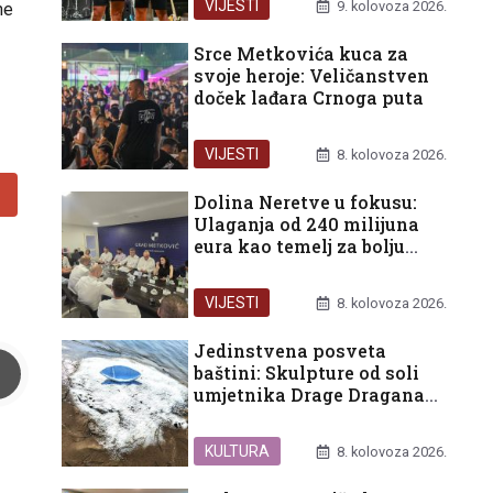
VIJESTI
9. kolovoza 2026.
ne
Srce Metkovića kuca za
svoje heroje: Veličanstven
doček lađara Crnoga puta
VIJESTI
8. kolovoza 2026.
Dolina Neretve u fokusu:
Ulaganja od 240 milijuna
eura kao temelj za bolju
budućnost građana
VIJESTI
8. kolovoza 2026.
Jedinstvena posveta
baštini: Skulpture od soli
umjetnika Drage Dragana
Eraka ukrasile ušće Neretve
KULTURA
8. kolovoza 2026.