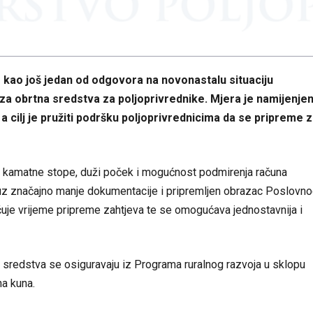
 kao još jedan od odgovora na novonastalu situaciju
a obrtna sredstva za poljoprivrednike. Mjera je namijenje
a cilj je pružiti podršku poljoprivrednicima da se pripreme 
e kamatne stope, duži poček i mogućnost podmirenja računa
 uz značajno
manje dokumentacije i pripremljen obrazac Poslovn
ćuje vrijeme pripreme zahtjeva te se omogućava jednostavnija i
a sredstva se osiguravaju iz Programa ruralnog razvoja u sklopu
na kuna.