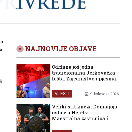
na
NAJNOVIJE OBJAVE
za
Održana još jedna
tradicionalna Jerkovačka
fešta: Zajedništvo i pjesma
og
nakon Maratona lađa
VIJESTI
9. kolovoza 2026.
Veliki štit kneza Domagoja
ostaje u Neretvi:
Maestralna završnica i
podjela trona na 29.
Maratonu lađa