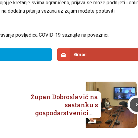
ojoj je kretanje svima ograničeno, prijava se može podnijeti i onli
e na dodatna pitanja vezana uz zajam možete postaviti
ečavanje posljedica COVID-19 saznajte na
poveznici
.
Gmail
Župan Dobroslavić na
sastanku s
gospodarstvenicima
Dubrovačko-
neretvanske županije