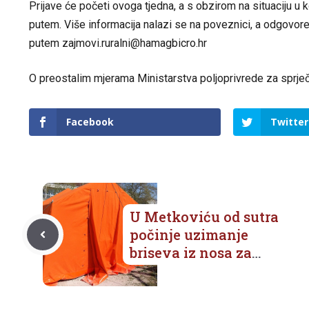
Prijave će početi ovoga tjedna, a s obzirom na situaciju u k
putem. Više informacija nalazi se na
poveznici
, a odgovor
putem
zajmovi.ruralni@hamagbicro.hr
O preostalim mjerama Ministarstva poljoprivrede za sprj
Facebook
Twitter
U Metkoviću od sutra
počinje uzimanje
briseva iz nosa za
pacijente pod sumnjom
na Covid 19