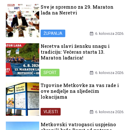
Sve je spremno za 29. Maraton
lađa na Neretvi
ŽUPANIJA
6. kolovoza 2026.
Neretva slavi žensku snagu i
tradiciju: Večeras starta 13.
Maraton lađarica!
SPORT
6. kolovoza 2026.
Trgovine Metkovke za vas rade i
ove nedjelje na sljedećim
lokacijama
VIJESTI
6. kolovoza 2026.
Metkovski vatrogasci uspješno