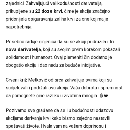
zajednici. Zahvaljujući velikodušnosti darivatelja,
prikupljene su
22 doze krvi
, čime je akcija značajno
pridonijela osiguravanju zaliha krvi za one kojima je
najpotrebnija.
Posebno raduje činjenica da su se akciji pridružila i
tri
nova darivatelja
, koji su svojim prvim korakom pokazali
solidarnost i humanost. Ovaj plemeniti čin dodatno je
obogatio akciju i dao nadu za buduće inicijative.
Crveni križ Metković od srca zahvaljuje svima koji su
sudjelovali i podržali ovu akciju. Vaša dobrota i spremnost
da pomognete čine razliku u životima mnogih. 🩸❤️
Pozivamo sve građane da se i u budućnosti odazovu
akcijama darivanja krvi kako bismo zajedno nastavili
spašavati živote. Hvala vam na vašem doprinosu i