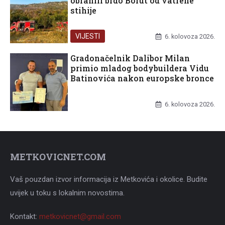
obranili brdo Borut od vatrene
stihije
VIJESTI
6. kolovoza 2026.
Gradonačelnik Dalibor Milan
primio mladog bodybuildera Vidu
Batinovića nakon europske bronce
UNCATEGORIZED
6. kolovoza 2026.
METKOVICNET.COM
Vaš pouzdan izvor informacija iz Metkovića i okolice. Budite
uvijek u toku s lokalnim novostima.
Kontakt:
metkovicnet@gmail.com