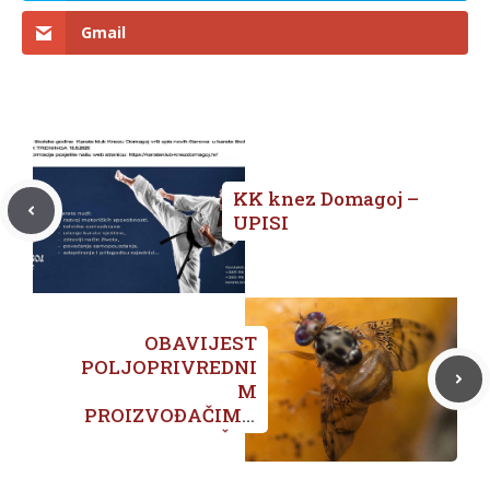
Gmail
KK knez Domagoj –
UPISI
OBAVIJEST
POLJOPRIVREDNI
M
PROIZVOĐAČIMA
S PODRUČJA
GRADA
METKOVIĆA