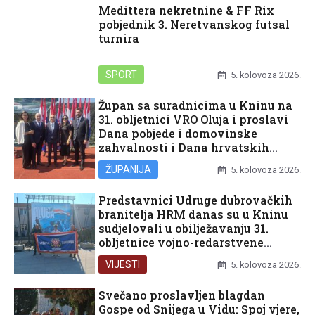
Medittera nekretnine & FF Rix
pobjednik 3. Neretvanskog futsal
turnira
SPORT
5. kolovoza 2026.
Župan sa suradnicima u Kninu na
31. obljetnici VRO Oluja i proslavi
Dana pobjede i domovinske
zahvalnosti i Dana hrvatskih
branitelja
ŽUPANIJA
5. kolovoza 2026.
Predstavnici Udruge dubrovačkih
branitelja HRM danas su u Kninu
sudjelovali u obilježavanju 31.
obljetnice vojno-redarstvene
operacije Oluja
VIJESTI
5. kolovoza 2026.
Svečano proslavljen blagdan
Gospe od Snijega u Vidu: Spoj vjere,