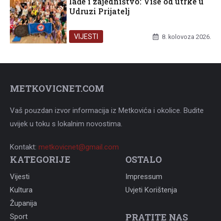
lađe i zajedništvo: Više od utrke u
Udruzi Prijatelj
VIJESTI
8. kolovoza 2026.
METKOVICNET.COM
Vaš pouzdan izvor informacija iz Metkovića i okolice. Budite
uvijek u toku s lokalnim novostima.
Kontakt:
metkovicnet@gmail.com
KATEGORIJE
OSTALO
Vijesti
Impressum
Kultura
Uvjeti Korištenja
Županija
PRATITE NAS
Sport