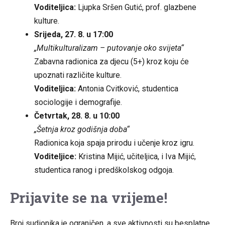
Voditeljica:
Ljupka Sršen Gutić, prof. glazbene
kulture.
Srijeda, 27. 8. u 17:00
„Multikulturalizam – putovanje oko svijeta“
Zabavna radionica za djecu (5+) kroz koju će
upoznati različite kulture.
Voditeljica:
Antonia Cvitković, studentica
sociologije i demografije.
Četvrtak, 28. 8. u 10:00
„Šetnja kroz godišnja doba“
Radionica koja spaja prirodu i učenje kroz igru.
Voditeljice:
Kristina Mijić, učiteljica, i Iva Mijić,
studentica ranog i predškolskog odgoja.
Prijavite se na vrijeme!
Broj sudionika je ograničen, a sve aktivnosti su besplatne.