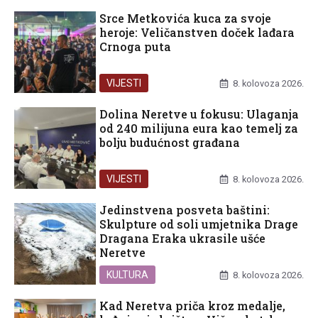
Srce Metkovića kuca za svoje
heroje: Veličanstven doček lađara
Crnoga puta
VIJESTI
8. kolovoza 2026.
Dolina Neretve u fokusu: Ulaganja
od 240 milijuna eura kao temelj za
bolju budućnost građana
VIJESTI
8. kolovoza 2026.
Jedinstvena posveta baštini:
Skulpture od soli umjetnika Drage
Dragana Eraka ukrasile ušće
Neretve
KULTURA
8. kolovoza 2026.
Kad Neretva priča kroz medalje,