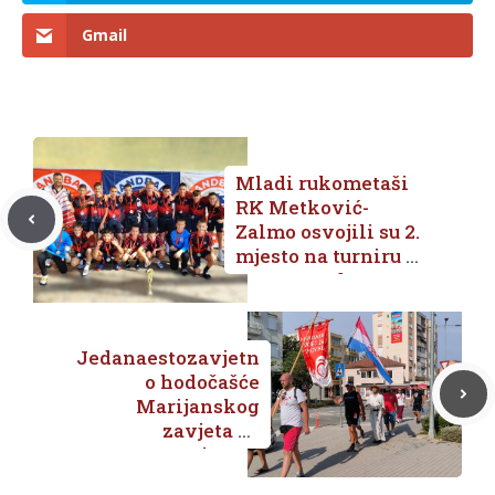
Gmail
Mladi rukometaši
RK Metković-
Zalmo osvojili su 2.
mjesto na turniru u
Novom Sadu
Jedanaestozavjetn
o hodočašće
Marijanskog
zavjeta za
Domovinu uz
relikvije bl.