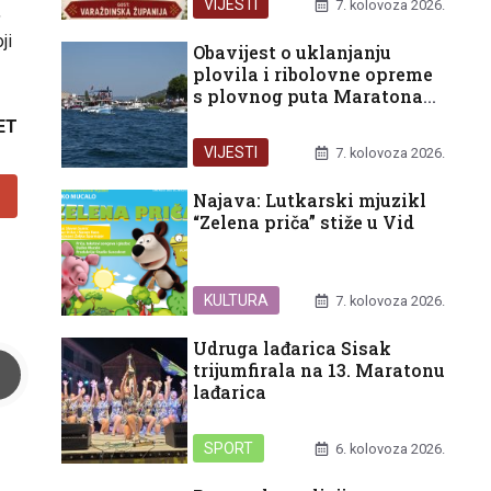
VIJESTI
7. kolovoza 2026.
,
ji
Obavijest o uklanjanju
plovila i ribolovne opreme
s plovnog puta Maratona
lađa
ET
VIJESTI
7. kolovoza 2026.
Najava: Lutkarski mjuzikl
“Zelena priča” stiže u Vid
KULTURA
7. kolovoza 2026.
Udruga lađarica Sisak
trijumfirala na 13. Maratonu
lađarica
SPORT
6. kolovoza 2026.