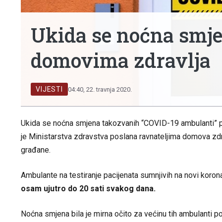
Ukida se noćna smj
domovima zdravlja
VIJESTI
04:40, 22. travnja 2020.
Ukida se noćna smjena takozvanih “COVID-19 ambulanti” po
je Ministarstva zdravstva poslana ravnateljima domova zdrav
građane.
Ambulante na testiranje pacijenata sumnjivih na novi koro
osam ujutro do 20 sati svakog dana.
Noćna smjena bila je mirna očito za većinu tih ambulanti po