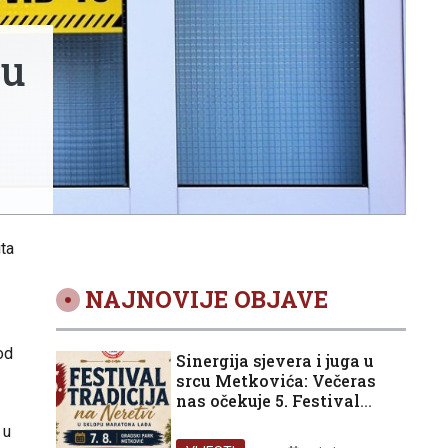
 u
ta
NAJNOVIJE OBJAVE
od
Sinergija sjevera i juga u
srcu Metkovića: Večeras
nas očekuje 5. Festival
tradicija na Neretvi
 u