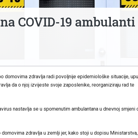
ena COVID-19 ambulanti
 domovima zdravlja radi povoljnije epidemiološke situacije, upu
lja da o njoj izvijeste svoje zaposlenike, reorganiziraju rad te
navirus nastavlja se u spomenutim ambulantana u dnevnoj smjeni 
 domovima zdravlja u zemlji jer, kako stoji u dopisu Ministarstva,