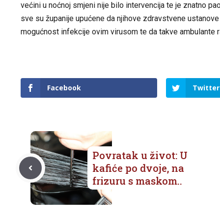
većini u noćnoj smjeni nije bilo intervencija te je znatno p
sve su županije upućene da njihove zdravstvene ustanove o
mogućnost infekcije ovim virusom te da takve ambulante 
Facebook
Twitter
Povratak u život: U
kafiće po dvoje, na
frizuru s maskom..