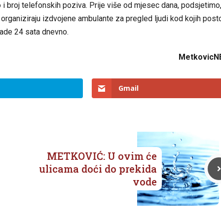
ao i broj telefonskih poziva. Prije više od mjesec dana, podsjetimo
rganiziraju izdvojene ambulante za pregled ljudi kod kojih posto
rade 24 sata dnevno.
MetkovicN
Gmail
METKOVIĆ: U ovim će
ulicama doći do prekida
vode