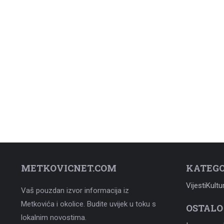
METKOVICNET.COM
KATEGO
Vijesti
Kultu
Vaš pouzdan izvor informacija iz
Metkovića i okolice. Budite uvijek u toku s
OSTALO
lokalnim novostima.