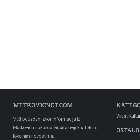
METKOVICNET.COM
KATEGO
Vijesti
Kultu
Vaš pouzdan izvor informacija iz
Metkovića i okolice. Budite uvijek u toku s
OSTALO
lokalnim novostima.