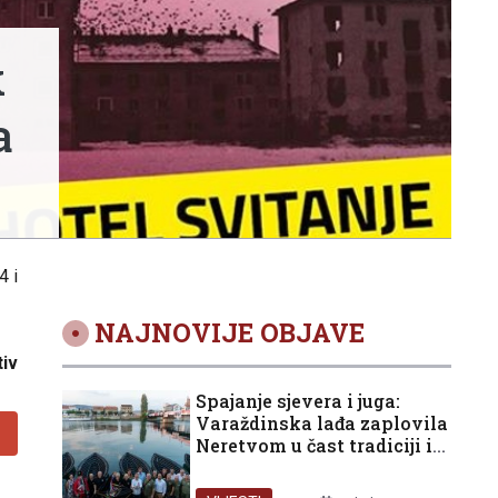
k
a
/4
i
NAJNOVIJE OBJAVE
tiv
Spajanje sjevera i juga:
Varaždinska lađa zaplovila
Neretvom u čast tradiciji i
domovini