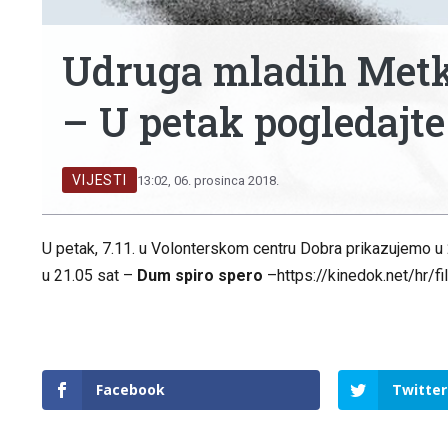
Udruga mladih Metk
– U petak pogledajt
VIJESTI
13:02, 06. prosinca 2018.
U petak, 7.11. u Volonterskom centru Dobra prikazujemo u 
u 21.05 sat –
Dum spiro spero
–
https://kinedok.net/hr/f
Facebook
Twitter