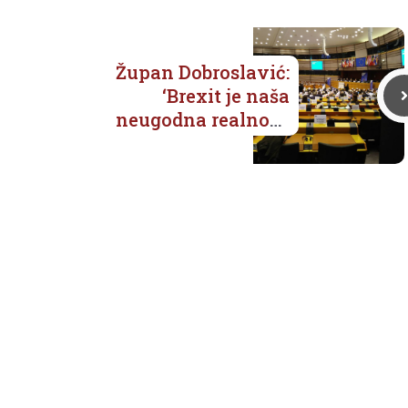
Župan Dobroslavić:
‘Brexit je naša
neugodna realnost,
budimo krajnje
odgovorni u donošenju
odluka. One često mogu
imati dalekosežne
posljedice!’