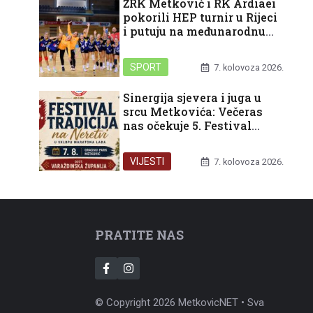
ŽRK Metković i RK Ardiaei
pokorili HEP turnir u Rijeci
i putuju na međunarodnu
završnicu u Split
SPORT
7. kolovoza 2026.
Sinergija sjevera i juga u
srcu Metkovića: Večeras
nas očekuje 5. Festival
tradicija na Neretvi
VIJESTI
7. kolovoza 2026.
PRATITE NAS
© Copyright 2026 MetkovicNET • Sva