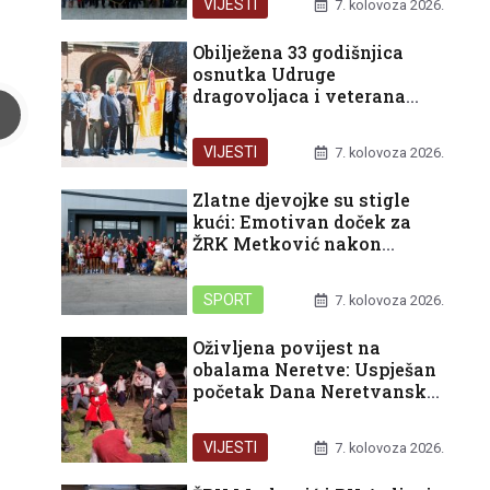
VIJESTI
7. kolovoza 2026.
Obilježena 33 godišnjica
osnutka Udruge
dragovoljaca i veterana
Domovinskog rata
Republike Hrvatske u
VIJESTI
7. kolovoza 2026.
organizaciji Podružnice
Dubrovačko-neretvanske
Zlatne djevojke su stigle
županije
kući: Emotivan doček za
ŽRK Metković nakon
pokoravanja HEP turnira u
Rijeci
SPORT
7. kolovoza 2026.
Oživljena povijest na
obalama Neretve: Uspješan
početak Dana Neretvanske
kneževine i bogat vikend
pred nama
VIJESTI
7. kolovoza 2026.