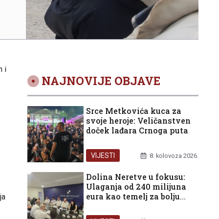
 i
NAJNOVIJE OBJAVE
Srce Metkovića kuca za
svoje heroje: Veličanstven
doček lađara Crnoga puta
VIJESTI
8. kolovoza 2026.
Dolina Neretve u fokusu:
Ulaganja od 240 milijuna
eura kao temelj za bolju
ja
budućnost građana