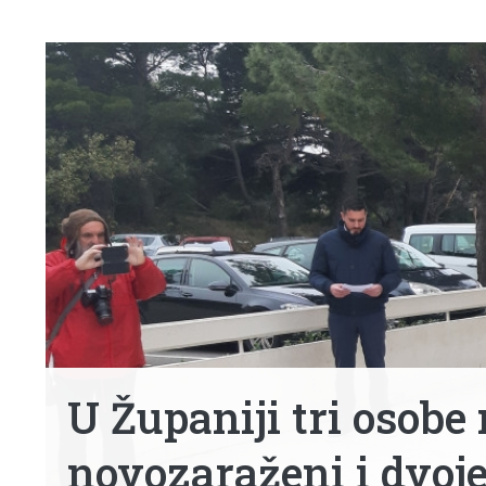
U Županiji tri osobe 
novozaraženi i dvoje