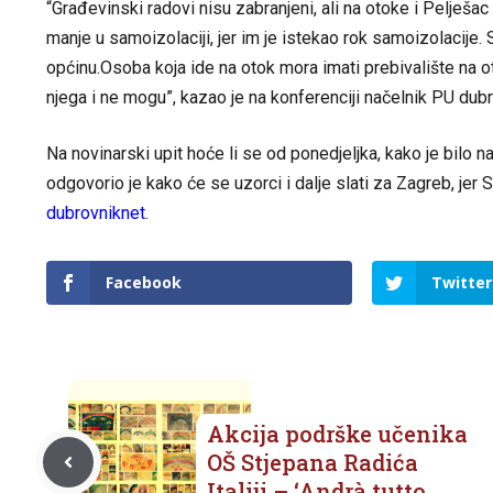
“Građevinski radovi nisu zabranjeni, ali na otoke i Pelješ
manje u samoizolaciji, jer im je istekao rok samoizolacije. 
općinu.Osoba koja ide na otok mora imati prebivalište na ot
njega i ne mogu”, kazao je na konferenciji načelnik PU dub
Na novinarski upit hoće li se od ponedjeljka, kako je bilo na
odgovorio je kako će se uzorci i dalje slati za Zagreb, je
dubrovniknet
.
Facebook
Twitter
Akcija podrške učenika
OŠ Stjepana Radića
Italiji – ‘Andrà tutto