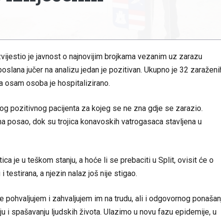
zvijestio je javnost o najnovijim brojkama vezanim uz zarazu
slana jučer na analizu jedan je pozitivan. Ukupno je 32 zaraženih
 a osam osoba je hospitalizirano.
og pozitivnog pacijenta za kojeg se ne zna gdje se zarazio.
na posao, dok su trojica konavoskih vatrogasaca stavljena u
ca je u teškom stanju, a hoće li se prebaciti u Split, ovisit će o
i testirana, a njezin nalaz još nije stigao.
je pohvaljujem i zahvaljujem im na trudu, ali i odgovornog ponašan
u i spašavanju ljudskih života. Ulazimo u novu fazu epidemije, u