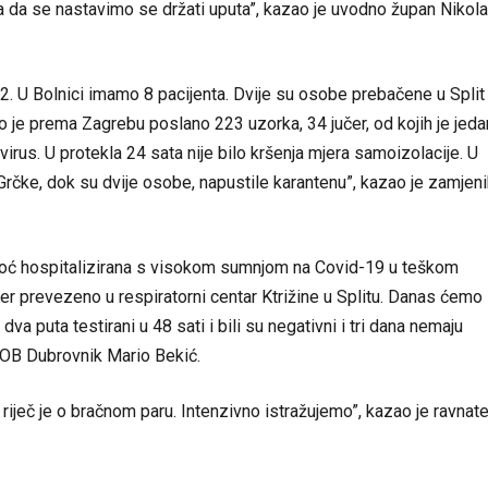
a da se nastavimo se držati uputa”, kazao je uvodno župan Nikola
. U Bolnici imamo 8 pacijenta. Dvije su osobe prebačene u Split
o je prema Zagrebu poslano 223 uzorka, 34 jučer, od kojih je jeda
irus. U protekla 24 sata nije bilo kršenja mjera samoizolacije. U
a Grčke, dok su dvije osobe, napustile karantenu”, kazao je zamjen
je sinoć hospitalizirana s visokom sumnjom na Covid-19 u teškom
učer prevezeno u respiratorni centar Ktrižine u Splitu. Danas ćemo
va puta testirani u 48 sati i bili su negativni i tri dana nemaju
lj OB Dubrovnik Mario Bekić.
 riječ je o bračnom paru. Intenzivno istražujemo”, kazao je ravnate