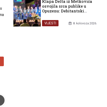
Klapa Delta iz Metkovića
osvojila srca publike u
 u
Opuzenu: Debitantski
 na
nastup okrunjen trećom
nagradom
VIJESTI
8. kolovoza 2026.