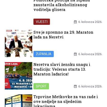
zaustavila alkoholiziranog
voditelja glisera
VIJESTI
6. kolovoza 2026.
Sve je spremno za 29. Maraton
lađa na Neretvi
ŽUPANIJA
6. kolovoza 2026.
Neretva slavi žensku snagu i
tradiciju: Večeras starta 13.
Maraton lađarica!
SPORT
6. kolovoza 2026.
Trgovine Metkovke za vas rade i
ove nedjelje na sljedećim
lokacijama