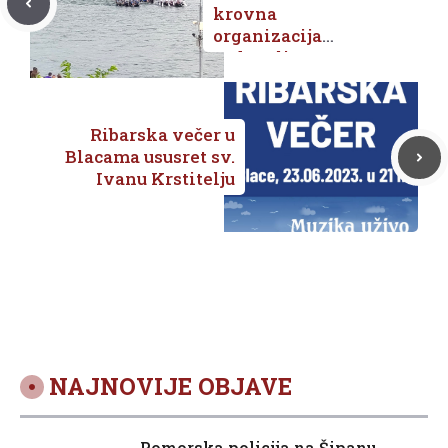
krovna
organizacija
zadovoljna
prethodnim
lađarskim
kupovima
Ribarska večer u
Blacama ususret sv.
Ivanu Krstitelju
NAJNOVIJE OBJAVE
Pomorska policija na Šipanu