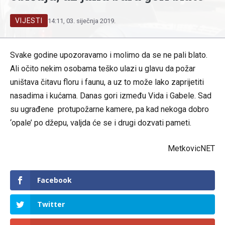
VIJESTI
14:11, 03. siječnja 2019.
Svake godine upozoravamo i molimo da se ne pali blato.
Ali očito nekim osobama teško ulazi u glavu da požar
uništava čitavu floru i faunu, a uz to može lako zaprijetiti
nasadima i kućama. Danas gori između Vida i Gabele. Sad
su ugrađene protupožarne kamere, pa kad nekoga dobro
‘opale’ po džepu, valjda će se i drugi dozvati pameti.
MetkovicNET
Facebook
Twitter