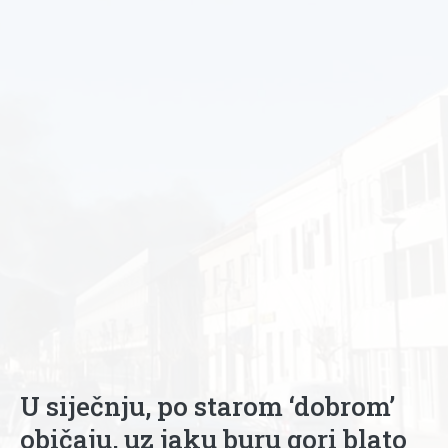
U siječnju, po starom ‘dobrom’
običaju, uz jaku buru gori blato