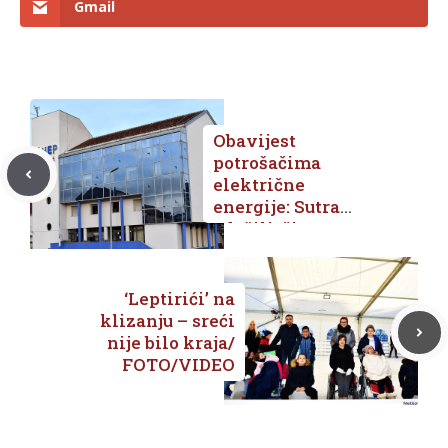
Gmail
Obavijest
potrošačima
električne
energije: Sutra
odašiljači na
Predolcu nakratko
bez struje
‘Leptirići’ na
klizanju – sreći
nije bilo kraja/
FOTO/VIDEO