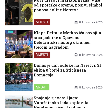
Novi dresovi Maratona lađa: Više
od sportske opreme, nosivi simbol
ponosa doline Neretve
VIJESTI
8. kolovoza 2026.
Klapa Delta iz Metkovića osvojila
srca publike u Opuzenu:
Debitantski nastup okrunjen
trećom nagradom
VIJESTI
8. kolovoza 2026.
Danas je dan odluke na Neretvi: 31
ekipa u borbi za Štit kneza
Domagoja
SPORT
8. kolovoza 2026.
Spajanje sjevera i juga:
Varaždinska lađa zaplovila
Neretvom u čast tradiciji i