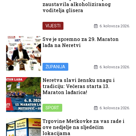
zaustavila alkoholiziranog
voditelja glisera
VIJESTI
6. kolovoza 2026.
Sve je spremno za 29. Maraton
lađa na Neretvi
ŽUPANIJA
6. kolovoza 2026.
Neretva slavi žensku snagu i
tradiciju: Večeras starta 13.
Maraton lađarica!
SPORT
6. kolovoza 2026.
Trgovine Metkovke za vas rade i
ove nedjelje na sljedećim
lokacijama