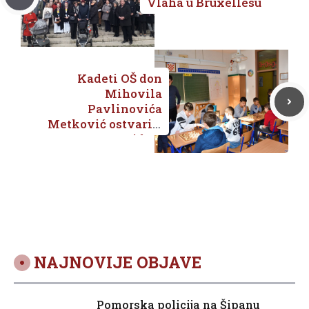
Vlaha u Bruxellesu
Kadeti OŠ don
Mihovila
Pavlinovića
Metković ostvarili
su remi kao
domaćini
Šahovskom klubu
Ploče
NAJNOVIJE OBJAVE
Pomorska policija na Šipanu