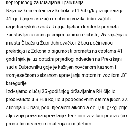
nepropisnog zaustavljanja i parkiranja.
Najveća koncentracija alkohola od 1,94 g/kg izmjerena je
41-godišnjem vozaču osobnog vozila dubrovačkih
registracijskih oznaka koji je, tijekom kontrole prometa,
zaustavljen u ranim jutarnjim satima u subotu, 26. siječnja u
mjestu Čibača u Župi dubrovačkoj. Zbog počinjenog
prekršaja iz Zakona o sigurnosti prometa na cestama 41-
godišnjak je, uz optužni prijedlog, odveden na Prekršajni
sud u Dubrovniku gdje je kažnjen novčanom kaznom i
tromjesečnom zabranom upravljanja motornim vozilom „B“
kategorije.
Izdvajamo slučaj 25-godišnjeg državljanina RH čije je
prebivalište u BiH, a koji je u popodnevnim satima jučer, 27.
siječnja u Čibači, pod utjecajem alkohola od 1,06 g/kg, prije
stjecanja prava na upravljanje, teretnim vozilom prouzročio
prometnu nesreću s materijalnom štetom.