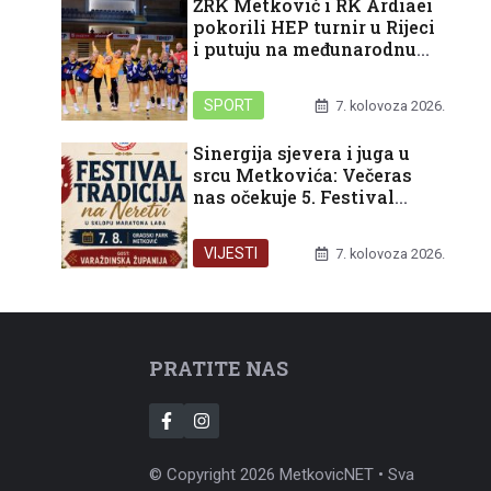
ŽRK Metković i RK Ardiaei
pokorili HEP turnir u Rijeci
i putuju na međunarodnu
završnicu u Split
SPORT
7. kolovoza 2026.
Sinergija sjevera i juga u
srcu Metkovića: Večeras
nas očekuje 5. Festival
tradicija na Neretvi
VIJESTI
7. kolovoza 2026.
PRATITE NAS
© Copyright 2026 MetkovicNET • Sva