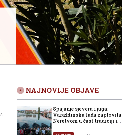
NAJNOVIJE OBJAVE
.
Spajanje sjevera i juga:
e.
Varaždinska lađa zaplovila
Neretvom u čast tradiciji i
domovini