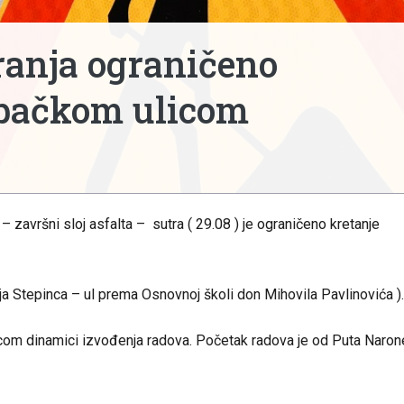
ranja ograničeno
bačkom ulicom
završni sloj asfalta – sutra ( 29.08 ) je ograničeno kretanje
ija Stepinca – ul prema Osnovnoj školi don Mihovila Pavlinovića )
com dinamici izvođenja radova. Početak radova je od Puta Naron