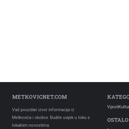
METKOVICNET.COM
KATEGO
Vijesti
Kultu
Vaš pouzdan izvor informacija iz
Metkovića i okolice. Budite uvijek u toku s
OSTALO
lokalnim novostima.