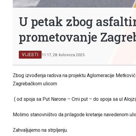
U petak zbog asfalti
prometovanje Zagre
VIJESTI
11:17, 28. kolovoza 2025.
Zbog izvođenja radova na projektu Aglomeracije Metković – 
Zagrebačkom ulicom
( od spoja sa Put Narone – Crni put – do spoja sa ul Alojz
Molimo stanovništvo da prilagode kretanje navedenom uli
Zahvaljujemo na strpljenju.