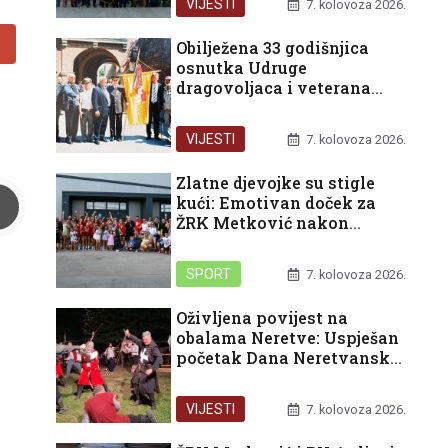
VIJESTI
7. kolovoza 2026.
Obilježena 33 godišnjica
osnutka Udruge
dragovoljaca i veterana
Domovinskog rata
Republike Hrvatske u
VIJESTI
7. kolovoza 2026.
organizaciji Podružnice
Dubrovačko-neretvanske
Zlatne djevojke su stigle
županije
kući: Emotivan doček za
ŽRK Metković nakon
pokoravanja HEP turnira u
Rijeci
SPORT
7. kolovoza 2026.
Oživljena povijest na
obalama Neretve: Uspješan
početak Dana Neretvanske
kneževine i bogat vikend
pred nama
VIJESTI
7. kolovoza 2026.