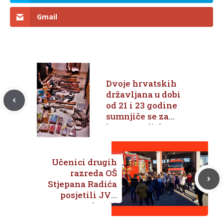
Gmail
Dvoje hrvatskih
državljana u dobi
od 21 i 23 godine
sumnjiče se za
kazneno djelo
nedozvoljenog
posjedovanja,
izrade i
Učenici drugih
nabavljanja oružja i
razreda OŠ
eksplozivnih tvari
Stjepana Radića
posjetili JVP
Metković