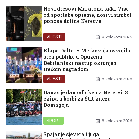
Novi dresovi Maratona lađa: Više
od sportske opreme, nosivi simbol
ponosa doline Neretve
VIJESTI
8. kolovoza 2026.
Klapa Delta iz Metkovića osvojila
srca publike u Opuzenu:
Debitantski nastup okrunjen
trećom nagradom
VIJESTI
8. kolovoza 2026.
Danas je dan odluke na Neretvi: 31
ekipa u borbi za Štit kneza
Domagoja
SPORT
8. kolovoza 2026.
Spajanje sjevera i juga: