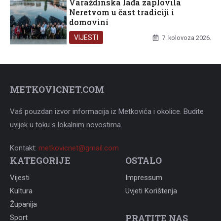
Varaždinska lađa zaplovila
Neretvom u čast tradiciji i
domovini
VIJESTI
7. kolovoza 2026.
METKOVICNET.COM
Vaš pouzdan izvor informacija iz Metkovića i okolice. Budite
uvijek u toku s lokalnim novostima.
Kontakt:
metkovicnet@gmail.com
KATEGORIJE
OSTALO
Vijesti
Impressum
Kultura
Uvjeti Korištenja
Županija
PRATITE NAS
Sport