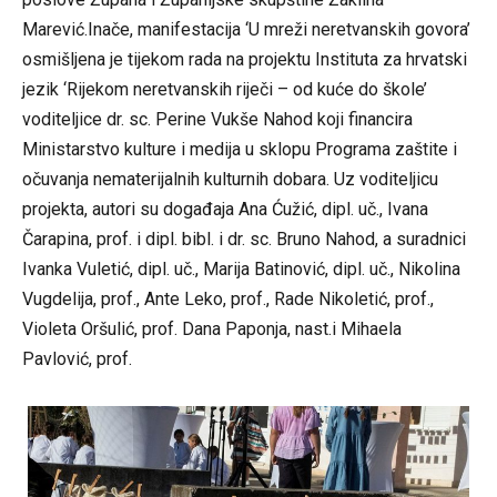
Marević.Inače, manifestacija ‘U mreži neretvanskih govora’
osmišljena je tijekom rada na projektu Instituta za hrvatski
jezik ‘Rijekom neretvanskih riječi – od kuće do škole’
voditeljice dr. sc. Perine Vukše Nahod koji financira
Ministarstvo kulture i medija u sklopu Programa zaštite i
očuvanja nematerijalnih kulturnih dobara. Uz voditeljicu
projekta, autori su događaja Ana Ćužić, dipl. uč., Ivana
Čarapina, prof. i dipl. bibl. i dr. sc. Bruno Nahod, a suradnici
Ivanka Vuletić, dipl. uč., Marija Batinović, dipl. uč., Nikolina
Vugdelija, prof., Ante Leko, prof., Rade Nikoletić, prof.,
Violeta Oršulić, prof. Dana Paponja, nast.i Mihaela
Pavlović, prof.