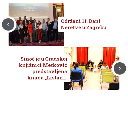
Održani 11. Dani
Neretve u Zagrebu
Sinoć je u Gradskoj
knjižnici Metković
predstavljena
knjiga „Listanje
kupusa“ autora
Igora Beleša