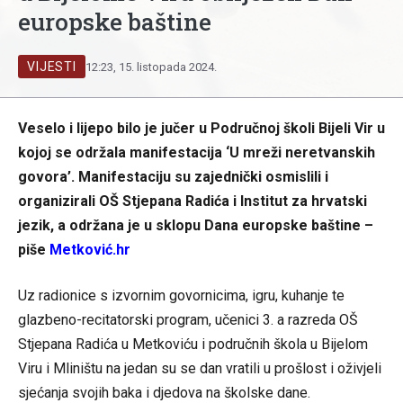
europske baštine
VIJESTI
12:23, 15. listopada 2024.
Veselo i lijepo bilo je jučer u Područnoj školi Bijeli Vir u
kojoj se održala manifestacija ‘U mreži neretvanskih
govora’. Manifestaciju su zajednički osmislili i
organizirali OŠ Stjepana Radića i Institut za hrvatski
jezik, a održana je u sklopu Dana europske baštine –
piše
Metković.hr
Uz radionice s izvornim govornicima, igru, kuhanje te
glazbeno-recitatorski program, učenici 3. a razreda OŠ
Stjepana Radića u Metkoviću i područnih škola u Bijelom
Viru i Mliništu na jedan su se dan vratili u prošlost i oživjeli
sjećanja svojih baka i djedova na školske dane.