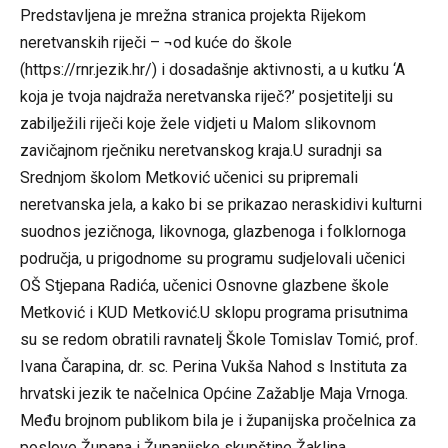
Predstavljena je mrežna stranica projekta Rijekom
neretvanskih riječi – ¬od kuće do škole
(
https://rnr.jezik.hr/
) i dosadašnje aktivnosti, a u kutku ‘A
koja je tvoja najdraža neretvanska riječ?’ posjetitelji su
zabilježili riječi koje žele vidjeti u Malom slikovnom
zavičajnom rječniku neretvanskog kraja.U suradnji sa
Srednjom školom Metković učenici su pripremali
neretvanska jela, a kako bi se prikazao neraskidivi kulturni
suodnos jezičnoga, likovnoga, glazbenoga i folklornoga
područja, u prigodnome su programu sudjelovali učenici
OŠ Stjepana Radića, učenici Osnovne glazbene škole
Metković i KUD Metković.U sklopu programa prisutnima
su se redom obratili ravnatelj Škole Tomislav Tomić, prof.
Ivana Čarapina, dr. sc. Perina Vukša Nahod s Instituta za
hrvatski jezik te načelnica Općine Zažablje Maja Vrnoga.
Među brojnom publikom bila je i županijska pročelnica za
poslove Župana i Županijske skupštine Žaklina