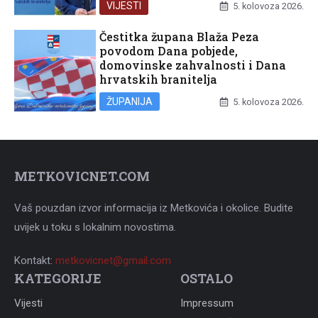
VIJESTI
5. kolovoza 2026.
Čestitka župana Blaža Peza
povodom Dana pobjede,
domovinske zahvalnosti i Dana
hrvatskih branitelja
ŽUPANIJA
5. kolovoza 2026.
METKOVICNET.COM
Vaš pouzdan izvor informacija iz Metkovića i okolice. Budite
uvijek u toku s lokalnim novostima.
Kontakt:
metkovicnet@gmail.com
KATEGORIJE
OSTALO
Vijesti
Impressum