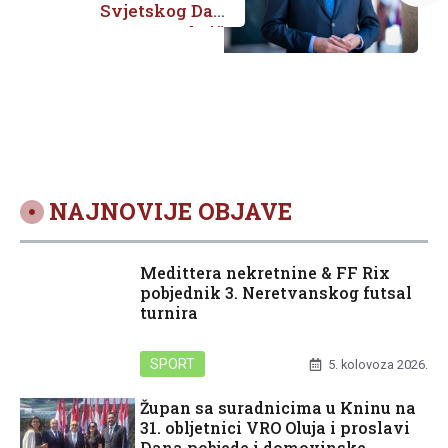
Svjetskog Dana
Crvenog križa
NAJNOVIJE OBJAVE
Medittera nekretnine & FF Rix
pobjednik 3. Neretvanskog futsal
turnira
SPORT
5. kolovoza 2026.
Župan sa suradnicima u Kninu na
31. obljetnici VRO Oluja i proslavi
Dana pobjede i domovinske