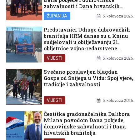
zahvalnosti i Dana hrvatskih
branitelja
ŽUPANIJA
5. kolovoza 2026.
Predstavnici Udruge dubrovačkih
branitelja HRM danas su u Kninu
sudjelovali u obilježavanju 31.
obljetnice vojno-redarstvene
operacije Oluja
VIJESTI
5. kolovoza 2026.
Svečano proslavljen blagdan
Gospe od Snijega u Vidu: Spoj vjere,
tradicije i zahvalnosti
VIJESTI
5. kolovoza 2026.
Čestitka gradonačelnika Dalibora
Milana povodom Dana pobjede,
domovinske zahvalnosti i Dana
hrvatskih branitelja