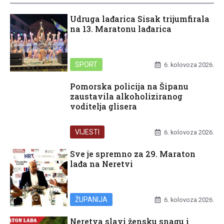
Udruga lađarica Sisak trijumfirala
na 13. Maratonu lađarica
SPORT
6. kolovoza 2026.
Pomorska policija na Šipanu
zaustavila alkoholiziranog
voditelja glisera
VIJESTI
6. kolovoza 2026.
Sve je spremno za 29. Maraton
lađa na Neretvi
ŽUPANIJA
6. kolovoza 2026.
Neretva slavi žensku snagu i