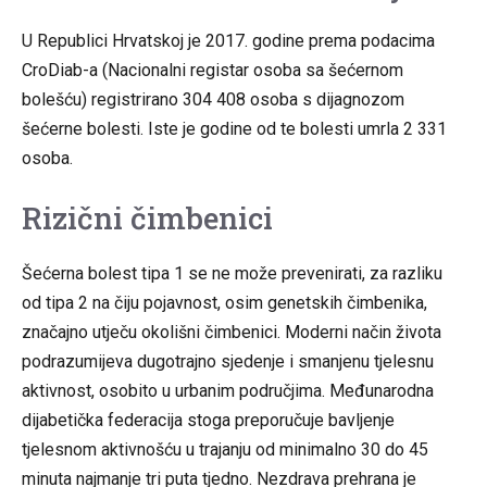
U Republici Hrvatskoj je 2017. godine prema podacima
CroDiab-a (Nacionalni registar osoba sa šećernom
bolešću) registrirano 304 408 osoba s dijagnozom
šećerne bolesti. Iste je godine od te bolesti umrla 2 331
osoba.
Rizični čimbenici
Šećerna bolest tipa 1 se ne može prevenirati, za razliku
od tipa 2 na čiju pojavnost, osim genetskih čimbenika,
značajno utječu okolišni čimbenici. Moderni način života
podrazumijeva dugotrajno sjedenje i smanjenu tjelesnu
aktivnost, osobito u urbanim područjima. Međunarodna
dijabetička federacija stoga preporučuje bavljenje
tjelesnom aktivnošću u trajanju od minimalno 30 do 45
minuta najmanje tri puta tjedno. Nezdrava prehrana je