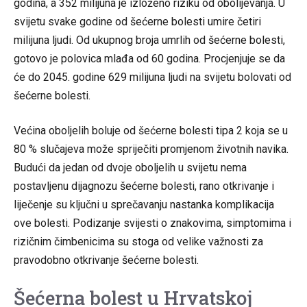
godina, a 352 milijuna je izloženo riziku od obolijevanja. U
svijetu svake godine od šećerne bolesti umire četiri
milijuna ljudi. Od ukupnog broja umrlih od šećerne bolesti,
gotovo je polovica mlađa od 60 godina. Procjenjuje se da
će do 2045. godine 629 milijuna ljudi na svijetu bolovati od
šećerne bolesti.
Većina oboljelih boluje od šećerne bolesti tipa 2 koja se u
80 % slučajeva može spriječiti promjenom životnih navika.
Budući da jedan od dvoje oboljelih u svijetu nema
postavljenu dijagnozu šećerne bolesti, rano otkrivanje i
liječenje su ključni u sprečavanju nastanka komplikacija
ove bolesti. Podizanje svijesti o znakovima, simptomima i
rizičnim čimbenicima su stoga od velike važnosti za
pravodobno otkrivanje šećerne bolesti.
Šećerna bolest u Hrvatskoj