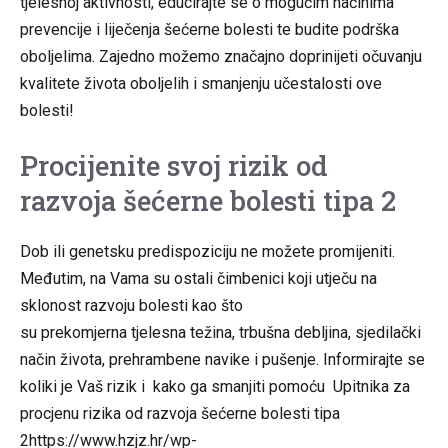
tjelesnoj aktivnosti, educirajte se o mogućim načinima
prevencije i liječenja šećerne bolesti te budite podrška
oboljelima. Zajedno možemo značajno doprinijeti očuvanju
kvalitete života oboljelih i smanjenju učestalosti ove
bolesti!
Procijenite svoj rizik od
razvoja šećerne bolesti tipa 2
Dob ili genetsku predispoziciju ne možete promijeniti.
Međutim, na Vama su ostali čimbenici koji utječu na
sklonost razvoju bolesti kao što
su prekomjerna tjelesna težina, trbušna debljina, sjedilački
način života, prehrambene navike i pušenje. Informirajte se
koliki je Vaš rizik i kako ga smanjiti pomoću
Upitnika za
procjenu rizika od razvoja šećerne bolesti tipa
2
https://www.hzjz.hr/wp-