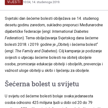
VIJESTI
10:04, 14. studenoga 2019.
Svjetski dan šećerne bolesti obilježava se 14. studenog
desetu godinu zaredom, sukladno preporuci Međunarodne
dijabetičke federacije (engl.
International Diabetes
Federation
). Tema obilježavanja Svjetskog dana šećerne
bolesti 2018. i 2019. godine je „Obitelj i šećerna bolest“
(engl.
The Family and Diabetes
). Cilj kampanje je podizanje
svijesti o utjecaju šećerne bolesti na obitelj oboljele
osobe, promicanje edukacije obitelji i oboljelih, prevencija i
važnost uloge obitelji u skrbi i liječenju za oboljele.
Šećerna bolest u svijetu
U svijetu od šećerne bolesti boluje svaka jedanaesta
osoba odnosno 425 milijuna ljudi u dobi od 20 do 79