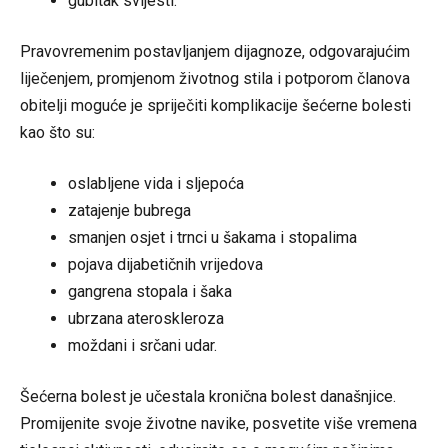
gubitak svijesti.
Pravovremenim postavljanjem dijagnoze, odgovarajućim
liječenjem, promjenom životnog stila i potporom članova
obitelji moguće je spriječiti komplikacije šećerne bolesti
kao što su:
oslabljene vida i sljepoća
zatajenje bubrega
smanjen osjet i trnci u šakama i stopalima
pojava dijabetičnih vrijedova
gangrena stopala i šaka
ubrzana ateroskleroza
moždani i srčani udar.
Šećerna bolest je učestala kronična bolest današnjice.
Promijenite svoje životne navike, posvetite više vremena