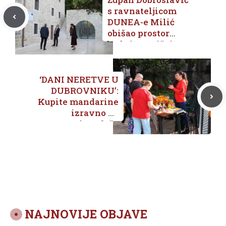
s ravnateljicom
DUNEA-e Milić
obišao prostor
buduće Zavičajne
kuće Dubrovačkog
primorja
‘DANI NERETVE U
DUBROVNIKU’:
Kupite mandarine
izravno od
proizvođača
NAJNOVIJE OBJAVE