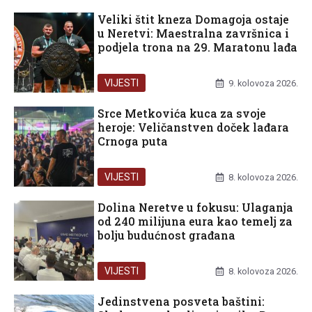
Veliki štit kneza Domagoja ostaje
u Neretvi: Maestralna završnica i
podjela trona na 29. Maratonu lađa
VIJESTI
9. kolovoza 2026.
Srce Metkovića kuca za svoje
heroje: Veličanstven doček lađara
Crnoga puta
VIJESTI
8. kolovoza 2026.
Dolina Neretve u fokusu: Ulaganja
od 240 milijuna eura kao temelj za
bolju budućnost građana
VIJESTI
8. kolovoza 2026.
Jedinstvena posveta baštini: