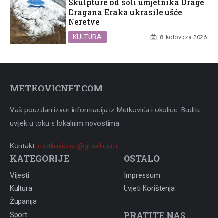
Skulpture od soli umjetnika Drage
Dragana Eraka ukrasile ušće
Neretve
KULTURA
8. kolovoza 2026.
METKOVICNET.COM
Vaš pouzdan izvor informacija iz Metkovića i okolice. Budite
uvijek u toku s lokalnim novostima.
Kontakt:
metkovicnet@gmail.com
KATEGORIJE
OSTALO
Vijesti
Impressum
Kultura
Uvjeti Korištenja
Županija
PRATITE NAS
Sport