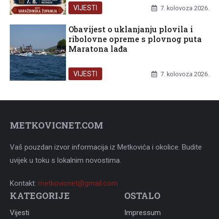
VIJESTI
7. kolovoza 2026.
Obavijest o uklanjanju plovila i
ribolovne opreme s plovnog puta
Maratona lađa
VIJESTI
7. kolovoza 2026.
METKOVICNET.COM
Vaš pouzdan izvor informacija iz Metkovića i okolice. Budite
uvijek u toku s lokalnim novostima.
Kontakt:
metkovicnet@gmail.com
KATEGORIJE
OSTALO
Vijesti
Impressum