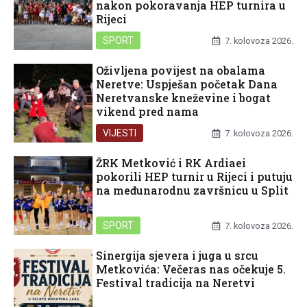
nakon pokoravanja HEP turnira u
Rijeci
SPORT
7. kolovoza 2026.
Oživljena povijest na obalama
Neretve: Uspješan početak Dana
Neretvanske kneževine i bogat
vikend pred nama
VIJESTI
7. kolovoza 2026.
ŽRK Metković i RK Ardiaei
pokorili HEP turnir u Rijeci i putuju
na međunarodnu završnicu u Split
SPORT
7. kolovoza 2026.
Sinergija sjevera i juga u srcu
Metkovića: Večeras nas očekuje 5.
Festival tradicija na Neretvi