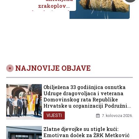
zrakoplovna
bomba iz uvale
Luka na otoku
Korčuli
NAJNOVIJE OBJAVE
Obilježena 33 godišnjica osnutka
Udruge dragovoljaca i veterana
Domovinskog rata Republike
Hrvatske u organizaciji Podružnice
Dubrovačko-neretvanske županije
VIJESTI
7. kolovoza 2026.
Zlatne djevojke su stigle kući:
Emotivan doček za ŽRK Metković