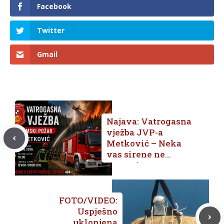
Facebook
Twitter
Gmail
Najava: Vatrogasna
vježba JVP-a
Metković – Neka
vas sirene ne
uznemire, one su tu
za našu sigurnost
FOTO/VIDEO:
Uspješno
uklonjena