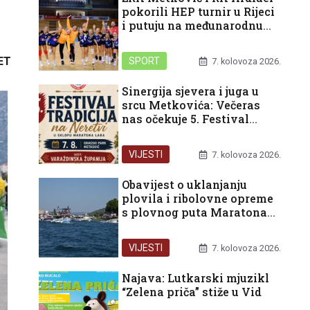
pokorili HEP turnir u Rijeci
i putuju na međunarodnu
završnicu u Split
ET
SPORT
7. kolovoza 2026.
Sinergija sjevera i juga u
srcu Metkovića: Večeras
nas očekuje 5. Festival
tradicija na Neretvi
VIJESTI
7. kolovoza 2026.
Obavijest o uklanjanju
plovila i ribolovne opreme
s plovnog puta Maratona
lađa
VIJESTI
7. kolovoza 2026.
Najava: Lutkarski mjuzikl
“Zelena priča” stiže u Vid