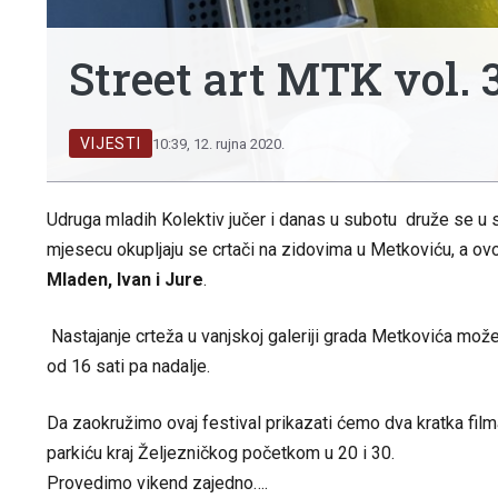
Street art MTK vol. 3
VIJESTI
10:39, 12. rujna 2020.
Udruga mladih Kolektiv jučer i danas u subotu druže se u
mjesecu okupljaju se crtači na zidovima u Metkoviću, a ovo
Mladen, Ivan i Jure
.
Nastajanje crteža u vanjskoj galeriji grada Metkovića možet
od 16 sati pa nadalje.
Da zaokružimo ovaj festival prikazati ćemo dva kratka fil
parkiću kraj Željezničkog početkom u 20 i 30.
Provedimo vikend zajedno….