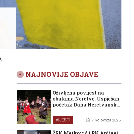
.
NAJNOVIJE OBJAVE
Oživljena povijest na
obalama Neretve: Uspješan
početak Dana Neretvanske
kneževine i bogat vikend
u
pred nama
VIJESTI
7. kolovoza 2026.
ŽRK Metković i RK Ardiaei