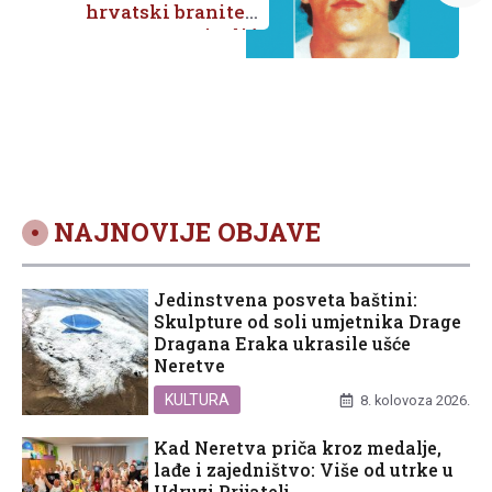
hrvatski branitelj
Hrvoje Ilić
NAJNOVIJE OBJAVE
Jedinstvena posveta baštini:
Skulpture od soli umjetnika Drage
Dragana Eraka ukrasile ušće
Neretve
KULTURA
8. kolovoza 2026.
Kad Neretva priča kroz medalje,
lađe i zajedništvo: Više od utrke u
Udruzi Prijatelj