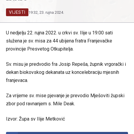
VIJESTI
19:32, 23. rujna 2024.
U nedjelju 22. rujna 2022. u crkvi sv. Ilije u 19:00 sati
služena je sv. misa za 44 ubijena fratra Franjevačke
provincije Presvetog Otkupitelja.
Sv. misu je predvodio fra Josip Repeša, župnik vrgorački i
dekan biokovskog dekanata uz koncelebraciju mjesnih
franjevaca.
Za vrijeme sv. mise pjevanje je prevodio Mješoviti župski
zbor pod ravnanjem s. Mile Deak.
Izvor: Župa sv Ilije Metković