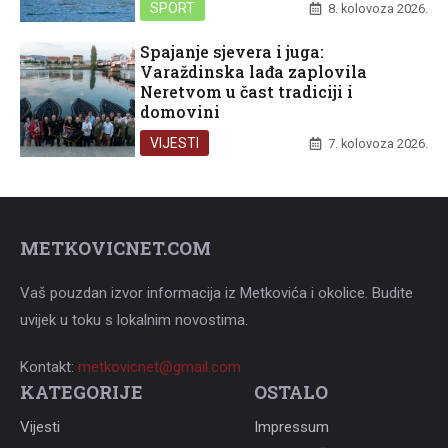
SPORT
8. kolovoza 2026.
Spajanje sjevera i juga:
Varaždinska lađa zaplovila
Neretvom u čast tradiciji i
domovini
VIJESTI
7. kolovoza 2026.
METKOVICNET.COM
Vaš pouzdan izvor informacija iz Metkovića i okolice. Budite
uvijek u toku s lokalnim novostima.
Kontakt:
metkovicnet@gmail.com
KATEGORIJE
OSTALO
Vijesti
Impressum