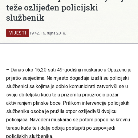
teže ozlijeđen policijski
službenik
VIJESTI
19:42, 16. rujna 2018.
– Danas oko 16,20 sati 49-godišnji muškarac u Opuzenu je
prijetio susjedima. Na mjesto događaja izašli su policijski
službenici sa kojima je odbio komunicirati zatvorivši se u
svoju obiteljsku kuću te u prizemlju prouzročio požar
aktiviranjem plinske boce. Prilikom intervencije policijskih
službenika osoba je pružila otpor ozlijedivši dvojicu
policajaca. Navedeni muškarac se potom popeo na krovnu
terasu kuće te i dalje odbija postupiti po zapovijedi
policijskih službenika.