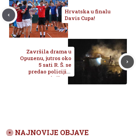
Hrvatska u finalu
Davis Cupa!
Završila drama u
Opuzenu, jutros oko
5 sati R. Š. se
predao policiji –
službeno
priopćenje
NAJNOVIJE OBJAVE