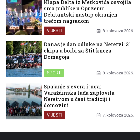
Klapa Delta iz Metkovića osvojila
srca publike u Opuzenu:
Debitantski nastup okrunjen
trećom nagradom
VIJESTI
8. kolovoza 2026.
Danas je dan odluke na Neretvi: 31
ekipa u borbi za Štit kneza
Domagoja
SPORT
8. kolovoza 2026.
Spajanje sjevera i juga:
Varaždinska lađa zaplovila
Neretvom u čast tradiciji i
domovini
VIJESTI
7. kolovoza 2026.