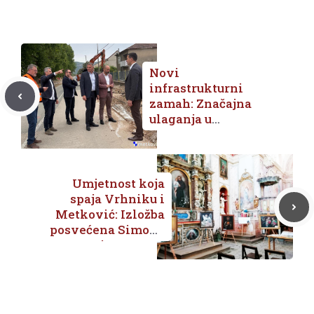
Novi
infrastrukturni
zamah: Značajna
ulaganja u
prometnu
sigurnost
Metkovića
Umjetnost koja
spaja Vrhniku i
Metković: Izložba
posvećena Simonu
Ogrinu, autoru
oltarne slike u
crkvi sv. Ilije