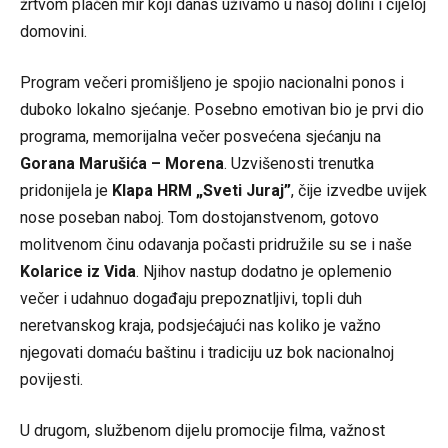
žrtvom plaćen mir koji danas uživamo u našoj dolini i cijeloj
domovini.
Program večeri promišljeno je spojio nacionalni ponos i
duboko lokalno sjećanje. Posebno emotivan bio je prvi dio
programa, memorijalna večer posvećena sjećanju na
Gorana Marušića – Morena
. Uzvišenosti trenutka
pridonijela je
Klapa HRM „Sveti Juraj”
, čije izvedbe uvijek
nose poseban naboj. Tom dostojanstvenom, gotovo
molitvenom činu odavanja počasti pridružile su se i naše
Kolarice iz Vida
. Njihov nastup dodatno je oplemenio
večer i udahnuo događaju prepoznatljivi, topli duh
neretvanskog kraja, podsjećajući nas koliko je važno
njegovati domaću baštinu i tradiciju uz bok nacionalnoj
povijesti.
U drugom, službenom dijelu promocije filma, važnost