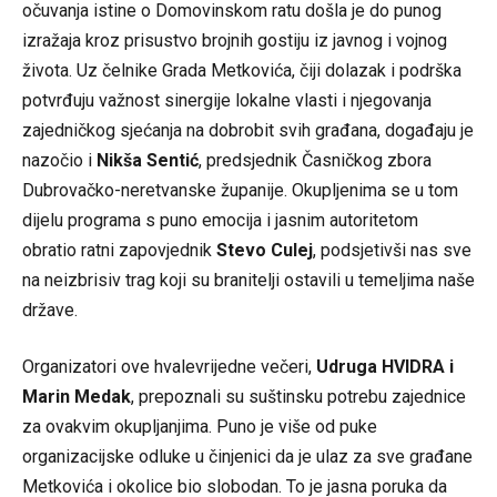
očuvanja istine o Domovinskom ratu došla je do punog
izražaja kroz prisustvo brojnih gostiju iz javnog i vojnog
života. Uz čelnike Grada Metkovića, čiji dolazak i podrška
potvrđuju važnost sinergije lokalne vlasti i njegovanja
zajedničkog sjećanja na dobrobit svih građana, događaju je
nazočio i
Nikša Sentić
, predsjednik Časničkog zbora
Dubrovačko-neretvanske županije. Okupljenima se u tom
dijelu programa s puno emocija i jasnim autoritetom
obratio ratni zapovjednik
Stevo Culej
, podsjetivši nas sve
na neizbrisiv trag koji su branitelji ostavili u temeljima naše
države.
Organizatori ove hvalevrijedne večeri,
Udruga HVIDRA i
Marin Medak
, prepoznali su suštinsku potrebu zajednice
za ovakvim okupljanjima. Puno je više od puke
organizacijske odluke u činjenici da je ulaz za sve građane
Metkovića i okolice bio slobodan. To je jasna poruka da