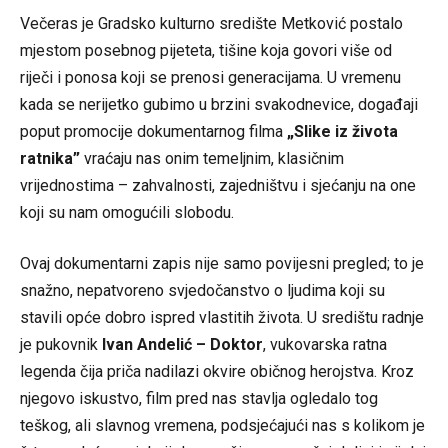
Večeras je Gradsko kulturno središte Metković postalo
mjestom posebnog pijeteta, tišine koja govori više od
riječi i ponosa koji se prenosi generacijama. U vremenu
kada se nerijetko gubimo u brzini svakodnevice, događaji
poput promocije dokumentarnog filma
„Slike iz života
ratnika”
vraćaju nas onim temeljnim, klasičnim
vrijednostima – zahvalnosti, zajedništvu i sjećanju na one
koji su nam omogućili slobodu.
Ovaj dokumentarni zapis nije samo povijesni pregled; to je
snažno, nepatvoreno svjedočanstvo o ljudima koji su
stavili opće dobro ispred vlastitih života. U središtu radnje
je pukovnik
Ivan Andelić – Doktor
, vukovarska ratna
legenda čija priča nadilazi okvire običnog herojstva. Kroz
njegovo iskustvo, film pred nas stavlja ogledalo tog
teškog, ali slavnog vremena, podsjećajući nas s kolikom je