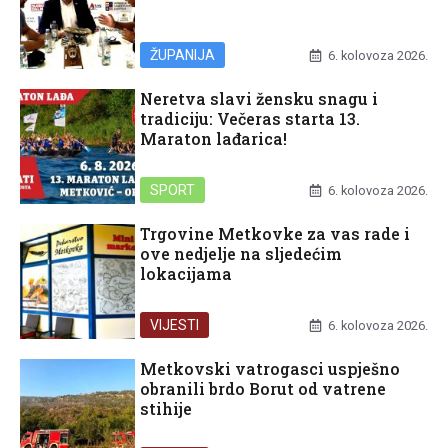
ŽUPANIJA
6. kolovoza 2026.
Neretva slavi žensku snagu i
tradiciju: Večeras starta 13.
Maraton lađarica!
SPORT
6. kolovoza 2026.
Trgovine Metkovke za vas rade i
ove nedjelje na sljedećim
lokacijama
VIJESTI
6. kolovoza 2026.
Metkovski vatrogasci uspješno
obranili brdo Borut od vatrene
stihije